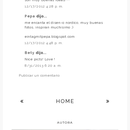
12/17/2012 4:28 p. m.
Pepa
dijo...
me encanta el disen~o nordico, muy buenas
fotos, inspiran muchisimo ;)
eintagmitpepa.blogspot.com
12/17/2012 4:48 p. m.
Bety
dijo...
Nice picts! Love !
8/31/2013 6:20 a. m.
Publicar un comentario
HOME
AUTORA