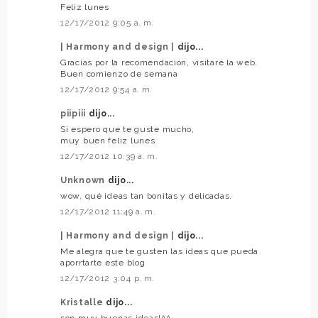
Feliz lunes
12/17/2012 9:05 a. m.
| Harmony and design |
dijo...
Gracias por la recomendación, visitaré la web.
Buen comienzo de semana
12/17/2012 9:54 a. m.
piipiii
dijo...
Si espero que te guste mucho,
muy buen feliz lunes
12/17/2012 10:39 a. m.
Unknown
dijo...
wow, qué ideas tan bonitas y delicadas.
12/17/2012 11:49 a. m.
| Harmony and design |
dijo...
Me alegra que te gusten las ideas que pueda
aporrtarte este blog
12/17/2012 3:04 p. m.
Kristalle
dijo...
son muy buenas ideas!^^