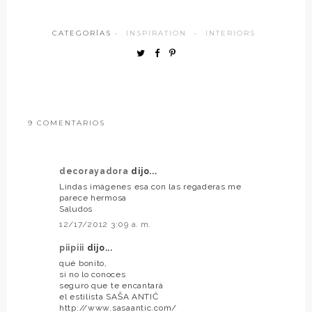
CATEGORÍAS ·
INSPIRATION
·
INTERIORS
9 COMENTARIOS
decorayadora
dijo...
Lindas imágenes esa con las regaderas me
parece hermosa
Saludos
12/17/2012 3:09 a. m.
piipiii
dijo...
qué bonito,
si no lo conoces
seguro que te encantará
el estilista SAŠA ANTIĆ
http://www.sasaantic.com/