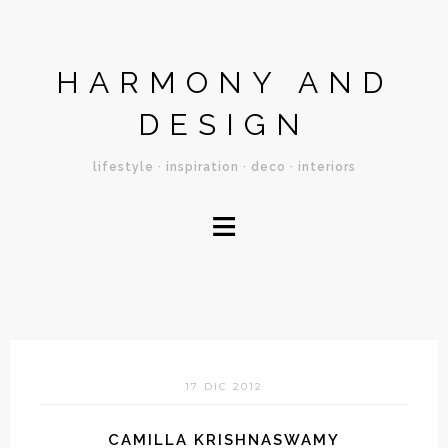
HARMONY AND
DESIGN
lifestyle · inspiration · deco · interiors
≡
17 DIC 2012
CAMILLA KRISHNASWAMY