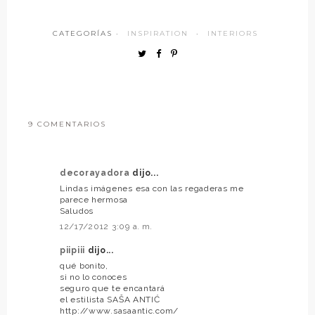
CATEGORÍAS ·
INSPIRATION
·
INTERIORS
9 COMENTARIOS
decorayadora
dijo...
Lindas imágenes esa con las regaderas me
parece hermosa
Saludos
12/17/2012 3:09 a. m.
piipiii
dijo...
qué bonito,
si no lo conoces
seguro que te encantará
el estilista SAŠA ANTIĆ
http://www.sasaantic.com/