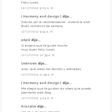
Feliz lunes
12/17/2012 9:05 a. m.
| Harmony and design |
dijo...
Gracias por la recomendación, visitaré la web.
Buen comienzo de semana
12/17/2012 9:54 a. m.
piipiii
dijo...
Si espero que te guste mucho,
muy buen feliz lunes
12/17/2012 10:39 a. m.
Unknown
dijo...
wow, qué ideas tan bonitas y delicadas.
12/17/2012 11:49 a. m.
| Harmony and design |
dijo...
Me alegra que te gusten las ideas que pueda
aporrtarte este blog
12/17/2012 3:04 p. m.
Kristalle
dijo...
son muy buenas ideas!^^