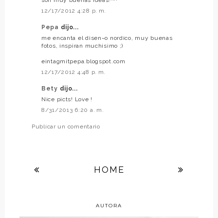
12/17/2012 4:28 p. m.
Pepa
dijo...
me encanta el disen~o nordico, muy buenas
fotos, inspiran muchisimo ;)
eintagmitpepa.blogspot.com
12/17/2012 4:48 p. m.
Bety
dijo...
Nice picts! Love !
8/31/2013 6:20 a. m.
Publicar un comentario
HOME
AUTORA