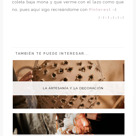
coleta baja mona y que verme con el lazo como que
no, pues aquí sigo recreándome con
Pinterest
:-)
|
1
|
2
|
3
|
4
|
5
|
TAMBIÉN TE PUEDE INTERESAR...
LA ARTESANÍA Y LA DECORACIÓN