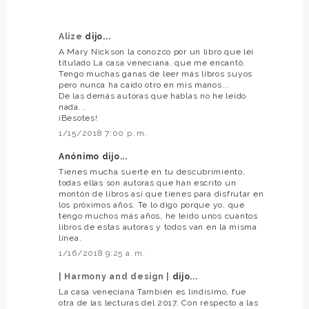
Alize
dijo...
A Mary Nickson la conozco por un libro que leí
titulado La casa veneciana, que me encantó.
Tengo muchas ganas de leer más libros suyos
pero nunca ha caído otro en mis manos...
De las demás autoras que hablas no he leído
nada...
¡Besotes!
1/15/2018 7:00 p. m.
Anónimo dijo...
Tienes mucha suerte en tu descubrimiento,
todas ellas son autoras que han escrito un
montón de libros así que tienes para disfrutar en
los próximos años. Te lo digo porque yo, que
tengo muchos más años, he leído unos cuantos
libros de estas autoras y todos van en la misma
línea.
1/16/2018 9:25 a. m.
| Harmony and design |
dijo...
La casa veneciana También es lindísimo, fue
otra de las lecturas del 2017. Con respecto a las