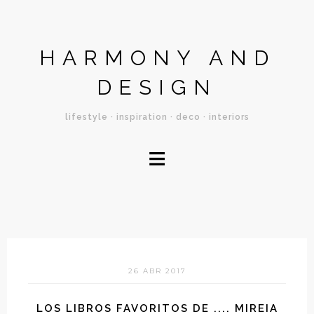
HARMONY AND
DESIGN
lifestyle · inspiration · deco · interiors
≡
26 ABR 2017
LOS LIBROS FAVORITOS DE .... MIREIA