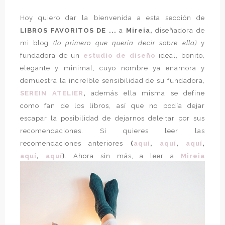
Hoy quiero dar la bienvenida a esta sección de
LIBROS FAVORITOS DE ...
a
Mireia,
diseñadora de
mi blog
(lo primero que quería decir sobre ella)
y
fundadora de un
estudio de diseño
ideal, bonito,
elegante y minimal, cuyo nombre ya enamora y
demuestra la increíble sensibilidad de su fundadora,
SEREIN ATELIER
,
además ella misma se define
como fan de los libros, así que no podía dejar
escapar la posibilidad de dejarnos deleitar por sus
recomendaciones. Si quieres leer las
recomendaciones anteriores
(
aquí
,
aquí
,
aquí
,
aquí
,
aquí
)
. Ahora sin más, a leer a
Mireia