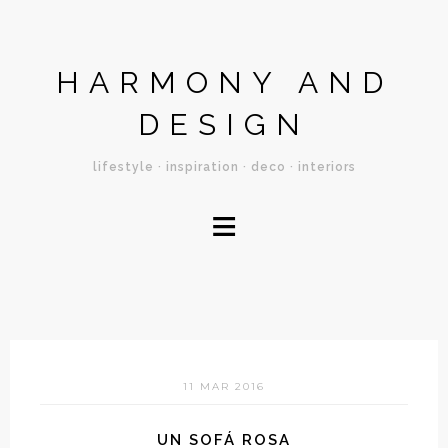
HARMONY AND
DESIGN
lifestyle · inspiration · deco · interiors
≡
11 MAR 2016
UN SOFÁ ROSA