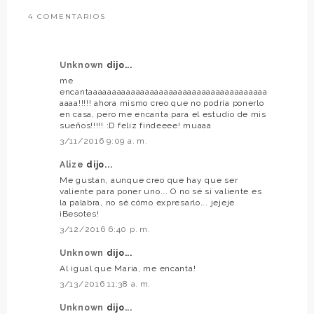
4 COMENTARIOS
Unknown
dijo...
me
encantaaaaaaaaaaaaaaaaaaaaaaaaaaaaaaaaaaaaaa
aaaa!!!!! ahora mismo creo que no podría ponerlo
en casa, pero me encanta para el estudio de mis
sueños!!!!! :D feliz findeeee! muaaa
3/11/2016 9:09 a. m.
Alize
dijo...
Me gustan, aunque creo que hay que ser
valiente para poner uno... O no sé si valiente es
la palabra, no sé cómo expresarlo... jejeje
¡Besotes!
3/12/2016 6:40 p. m.
Unknown
dijo...
Al igual que Maria, me encanta!
3/13/2016 11:38 a. m.
Unknown
dijo...