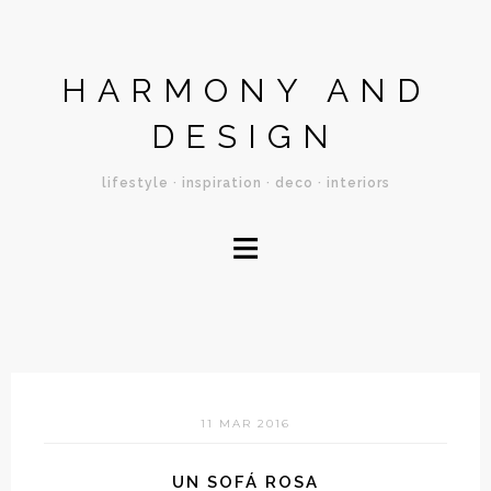
HARMONY AND
DESIGN
lifestyle · inspiration · deco · interiors
≡
11 MAR 2016
UN SOFÁ ROSA