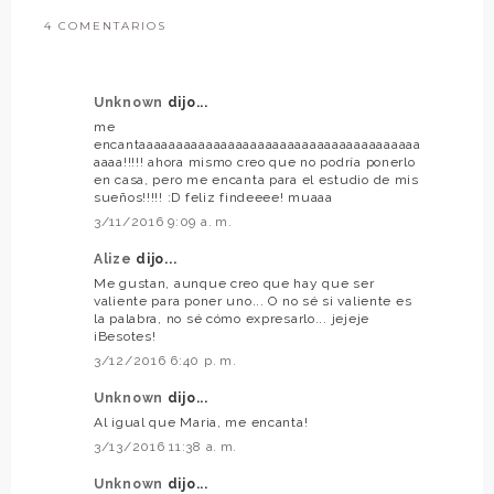
4 COMENTARIOS
Unknown
dijo...
me
encantaaaaaaaaaaaaaaaaaaaaaaaaaaaaaaaaaaaaaa
aaaa!!!!! ahora mismo creo que no podría ponerlo
en casa, pero me encanta para el estudio de mis
sueños!!!!! :D feliz findeeee! muaaa
3/11/2016 9:09 a. m.
Alize
dijo...
Me gustan, aunque creo que hay que ser
valiente para poner uno... O no sé si valiente es
la palabra, no sé cómo expresarlo... jejeje
¡Besotes!
3/12/2016 6:40 p. m.
Unknown
dijo...
Al igual que Maria, me encanta!
3/13/2016 11:38 a. m.
Unknown
dijo...