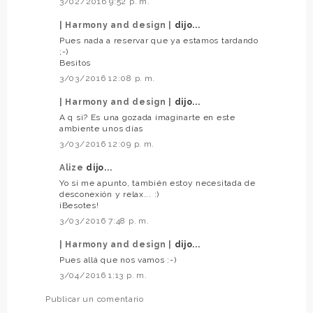
3/02/2016 9:52 p. m.
| Harmony and design |
dijo...
Pues nada a reservar que ya estamos tardando
;-)
Besitos
3/03/2016 12:08 p. m.
| Harmony and design |
dijo...
A q si? Es una gozada imaginarte en este
ambiente unos días
3/03/2016 12:09 p. m.
Alize
dijo...
Yo sí me apunto, también estoy necesitada de
desconexión y relax... :)
¡Besotes!
3/03/2016 7:48 p. m.
| Harmony and design |
dijo...
Pues allá que nos vamos :-)
3/04/2016 1:13 p. m.
Publicar un comentario