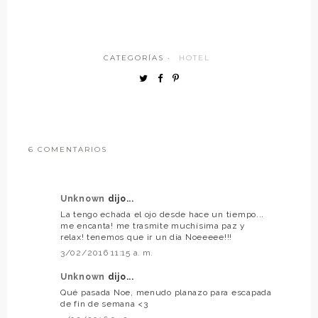
CATEGORÍAS ·
HOTEL
6 COMENTARIOS
Unknown
dijo...
La tengo echada el ojo desde hace un tiempo...
me encanta! me trasmite muchísima paz y
relax! tenemos que ir un día Noeeeee!!!
3/02/2016 11:15 a. m.
Unknown
dijo...
Qué pasada Noe, menudo planazo para escapada
de fin de semana <3