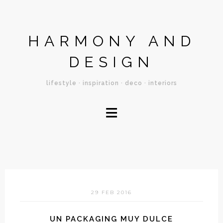
HARMONY AND
DESIGN
lifestyle · inspiration · deco · interiors
≡
29 FEB 2016
UN PACKAGING MUY DULCE