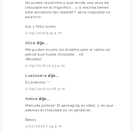
No puedo resistirme a que exista una onza de
chocolate en el frigorifico... y si encima tienen
este envoltorio tan idealllll!!! sería imposible no
picarrrrrr...
bss y feliz lunes
2/29/2016 9:41 a. m.
Alize
dijo...
Me gustan mucho los diseños pero al verlos no
pensé que fuese chocolate... xD
¡Besotes!
2/29/2016 10:03 a. m.
Lualunera
dijo...
Es precioso *-*
2/29/2016 12:06 p. m.
Amina
dijo...
Menuda pintaza! El packaging es ideal, y es que
además el chocolate es mi perdición...
Besos
3/01/2016 7:04 p. m.