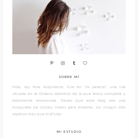
SOBRE MÍ
Hola, soy Noe. Arquitecta. Vivo en “mi paraíso”, una isla
situada en el Océano Atlántico de la que estoy completa y
totalmente enamorada. Deseo que este blog sea una
búsqueda de cositas lindas para enseñar, sin ningún otro
objetivo más que disfrutar.
MI ESTUDIO