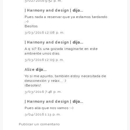
3/02/2016 9:52 p. m.
| Harmony and design |
dijo...
Pues nada a reservar que ya estamos tardando
;-)
Besitos
3/03/2016 12:08 p. m.
| Harmony and design |
dijo...
A q si? Es una gozada imaginarte en este
ambiente unos días
3/03/2016 12:09 p. m.
Alize
dijo...
Yo sí me apunto, también estoy necesitada de
desconexión y relax... :)
¡Besotes!
3/03/2016 7:48 p. m.
| Harmony and design |
dijo...
Pues allá que nos vamos :-)
3/04/2016 1:13 p. m.
Publicar un comentario