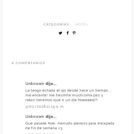
CATEGORÍAS ·
HOTEL
6 COMENTARIOS
Unknown
dijo...
La tengo echada el ojo desde hace un tiempo...
me encanta! me trasmite muchísima paz y
relax! tenemos que ir un día Noeeeee!!!
3/02/2016 11:15 a. m.
Unknown
dijo...
Qué pasada Noe, menudo planazo para escapada
de fin de semana <3