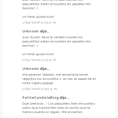
paquetitos están envueltos en papeles tan
bonitos! :)
un beso guapiissss!
1/04/2016 11:23 a. m.
Unknown
dijo...
que ilusión hace la verdad cuando los
paquetitos están envueltos en papeles tan
bonitos! :)
un beso guapiissss!
1/04/2016 11:23 a. m.
Unknown
dijo...
me parecen ideales, me encantaría tener
regalitos así envueltos y no con el papel de el
corte inglés jajajaja
1/04/2016 12:50 p. m.
PetiteCandelaBlog
dijo...
Qué precioso...! Los paquetes bien envueltos
como que transmiten todo el cariño que le
hemos puesto al regalo. Me encantan.