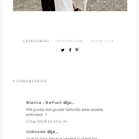
CATEGORÍAS ·
INSPIRATION
·
SLOW-LIFE
9 COMENTARIOS
Blanca - BePunt
dijo...
Me gusta me gusta! Sencillo pero queda
precioso! :)
1/04/2016 10:27 a. m.
Unknown
dijo...
que ilusión hace la verdad cuando los