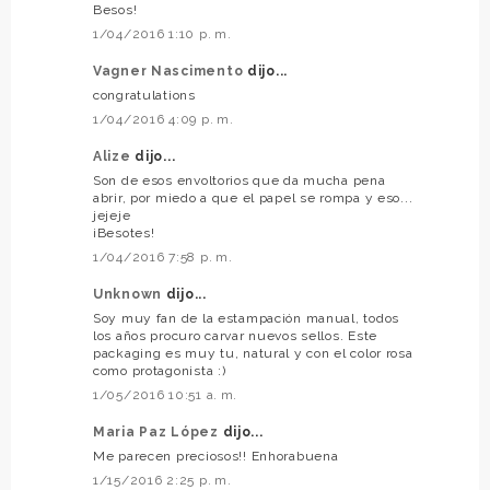
Besos!
1/04/2016 1:10 p. m.
Vagner Nascimento
dijo...
congratulations
1/04/2016 4:09 p. m.
Alize
dijo...
Son de esos envoltorios que da mucha pena
abrir, por miedo a que el papel se rompa y eso...
jejeje
¡Besotes!
1/04/2016 7:58 p. m.
Unknown
dijo...
Soy muy fan de la estampación manual, todos
los años procuro carvar nuevos sellos. Este
packaging es muy tu, natural y con el color rosa
como protagonista :)
1/05/2016 10:51 a. m.
Maria Paz López
dijo...
Me parecen preciosos!! Enhorabuena
1/15/2016 2:25 p. m.