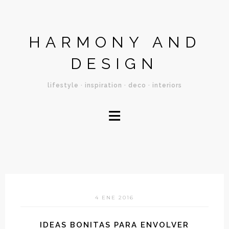
HARMONY AND
DESIGN
lifestyle · inspiration · deco · interiors
≡
4 ENE 2016
IDEAS BONITAS PARA ENVOLVER