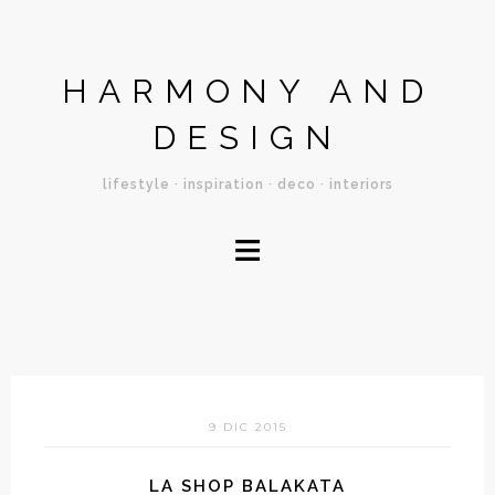
HARMONY AND
DESIGN
lifestyle · inspiration · deco · interiors
≡
9 DIC 2015
LA SHOP BALAKATA