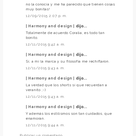
no la conocía y me ha parecido que tienen cosas
muy bonitas!
12/09/2015 2:07 p. m.
| Harmony and design |
dijo...
Totalmente de acuerdo Coralia, es todo tan
bonito.
12/11/2015 9:42 a. m.
| Harmony and design |
dijo...
Sí, a mí la marca y su filosofía me rechiflaron.
12/11/2015 9:43 a. m.
| Harmony and design |
dijo...
La verdad que los shorts sí que recuerdan a
veranito ;-)
12/11/2015 9:43 a. m.
| Harmony and design |
dijo...
Y además los estilismos son tan cuidados, que
enamoran.
12/11/2015 9:44 a. m.
Publicar un comentario