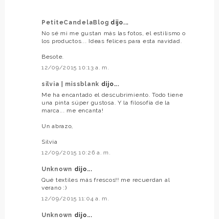
PetiteCandelaBlog
dijo...
No sé mi me gustan más las fotos, el estilismo o
los productos... Ideas felices para esta navidad.
Besote.
12/09/2015 10:13 a. m.
silvia | missblank
dijo...
Me ha encantado el descubrimiento. Todo tiene
una pinta súper gustosa. Y la filosofía de la
marca... me encanta!
Un abrazo,
Silvia
12/09/2015 10:26 a. m.
Unknown
dijo...
Qué textiles más frescos!! me recuerdan al
verano :)
12/09/2015 11:04 a. m.
Unknown
dijo...