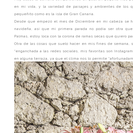
en mi vida, y la variedad de paisajes y ambientes de los q
pequeñito como es la isla de Gran Canaria.
Desde que empezó el mes de Diciembre en mi cabeza se ha
navideña, así que mi primera parada no podía ser otra que 
Palmas, estoy loca con la corona de ramas secas que quiero par
Otra de las cosas que suelo hacer en mis fines de semana, s
“enganchada a las redes sociales, mis favoritas son Instagr
en alguna terraza, ya que el clima nos lo permite “afortunada