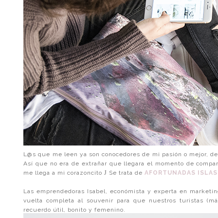
L@s que me leen ya son conocedores de mi pasión o mejor, de 
Así que no era de extrañar que llegara el momento de compa
me llega a mi corazoncito
J
Se trata de
AFORTUNADAS ISLAS
Las emprendedoras Isabel, económista y experta en marketin
vuelta completa al souvenir para que nuestros turistas (má
recuerdo útil, bonito y femenino.