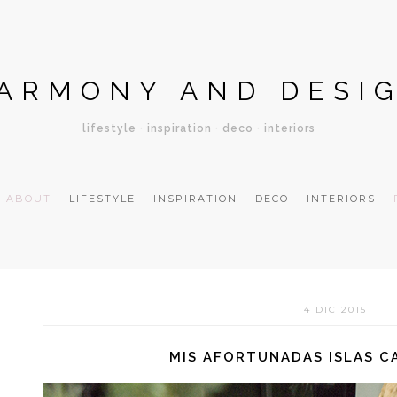
ARMONY AND DESI
lifestyle · inspiration · deco · interiors
ABOUT
LIFESTYLE
INSPIRATION
DECO
INTERIORS
4 DIC 2015
MIS AFORTUNADAS ISLAS CA