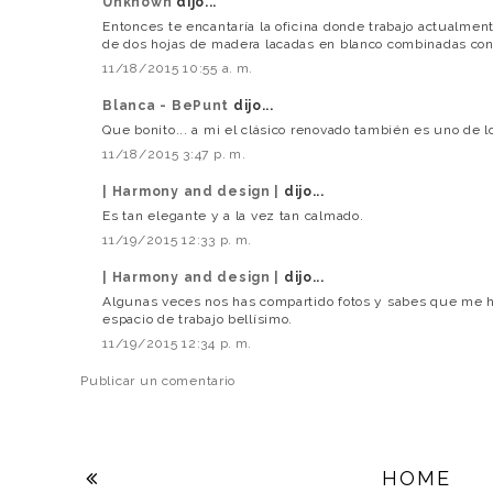
Unknown
dijo...
Entonces te encantaría la oficina donde trabajo actualmen
de dos hojas de madera lacadas en blanco combinadas con 
11/18/2015 10:55 a. m.
Blanca - BePunt
dijo...
Que bonito... a mi el clásico renovado también es uno de l
11/18/2015 3:47 p. m.
| Harmony and design |
dijo...
Es tan elegante y a la vez tan calmado.
11/19/2015 12:33 p. m.
| Harmony and design |
dijo...
Algunas veces nos has compartido fotos y sabes que me h
espacio de trabajo bellísimo.
11/19/2015 12:34 p. m.
Publicar un comentario
HOME