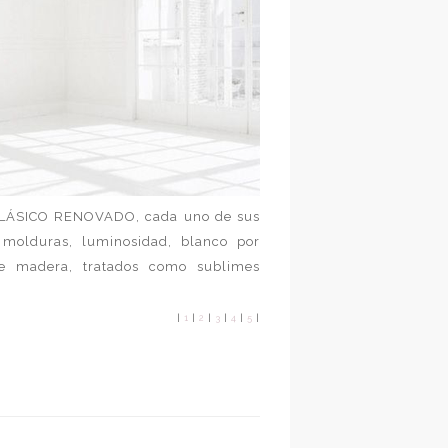
o, CLÁSICO RENOVADO, cada uno de sus
 molduras, luminosidad, blanco por
 de madera, tratados como sublimes
.
|
1
|
2
|
3
|
4
|
5
|