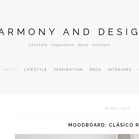
ARMONY AND DESI
lifestyle · inspiration · deco · interiors
ABOUT
LIFESTYLE
INSPIRATION
DECO
INTERIORS
18 NOV 2015
MOODBOARD: CLÁSICO 