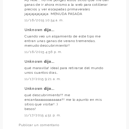
Ay Noe... no me pongas estos sitios que me dan
ganas de ir ahora mismo a la web para cotillerar
precios y ver escapadas primaverales
jajajajajajajaja. MENUDA PASADA
11/16/2015 10:54 a. m.
Unknown
dijo...
Cuando veo un alojamiento de este tipo me
entran unas ganas de verano tremendas.
menudo descubrimiento!!
11/16/2015 4:56 p. m.
Unknown
dijo...
qué maravilla! ideal para retirarse del mundo
unos cuantos días…
11/17/2015 9:21 a. m.
Unknown
dijo...
qué descubrimiento!!! me
encantaaaaaaaaaaaaa!!! me lo apunto en mis
sitios que visitar! :)
besos!
11/17/2015 4:51 p. m.
Publicar un comentario