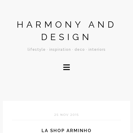
HARMONY AND
DESIGN
lifestyle · inspiration · deco · interiors
≡
25 NOV 2015
LA SHOP ARMINHO