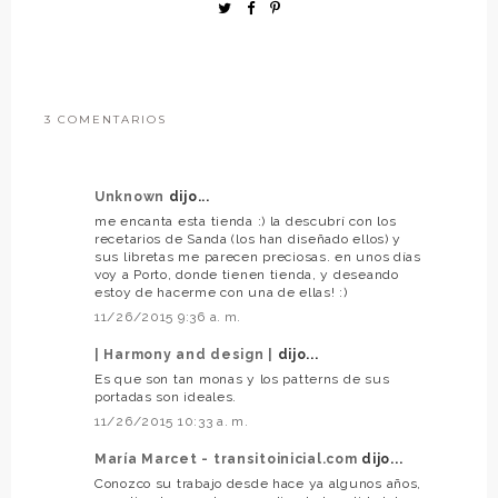
3 COMENTARIOS
Unknown
dijo...
me encanta esta tienda :) la descubrí con los
recetarios de Sanda (los han diseñado ellos) y
sus libretas me parecen preciosas. en unos días
voy a Porto, donde tienen tienda, y deseando
estoy de hacerme con una de ellas! :)
11/26/2015 9:36 a. m.
| Harmony and design |
dijo...
Es que son tan monas y los patterns de sus
portadas son ideales.
11/26/2015 10:33 a. m.
María Marcet - transitoinicial.com
dijo...
Conozco su trabajo desde hace ya algunos años,