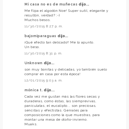
Mi casa no es de muñecas
dijo...
Me flipa el algodón Noe! Super sutil, elegante y
resultón, verdad? :-)
Muchos besos.
11/30/2015 8:27 p. m.
bajomiparaguas
dijo...
¡Qué efecto tan delicado!! Me lo apunto.
Un beso.
11/30/2015 8:31 p. m.
Unknown
dijo...
son muy bonitas y delicadas, yo también suelo
comprar en casa por esta época!
12/01/2015 9:03 a. m.
mónica t.
dijo...
Cada vez me gustan más las flores secas y
duraderas, como éstas, las siemprevivas,
paniculatas, el eucalipto... son preciosas,
sencillas y efectistas. Geniales para
composiciones como la que muestras, para
montar una mesa de otoño-invierno.
Muaks.