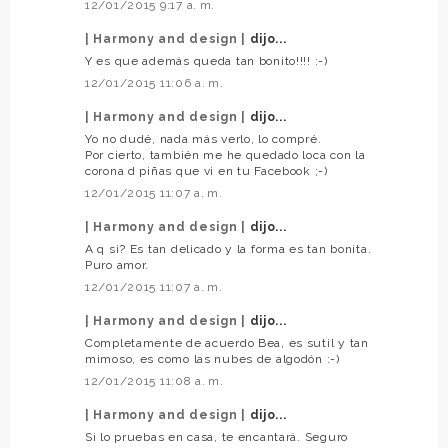
12/01/2015 9:17 a. m.
| Harmony and design |
dijo...
Y es que además queda tan bonito!!!! :-)
12/01/2015 11:06 a. m.
| Harmony and design |
dijo...
Yo no dudé, nada más verlo, lo compré.
Por cierto, también me he quedado loca con la
corona d piñas que vi en tu Facebook ;-)
12/01/2015 11:07 a. m.
| Harmony and design |
dijo...
A q si? Es tan delicado y la forma es tan bonita.
Puro amor.
12/01/2015 11:07 a. m.
| Harmony and design |
dijo...
Completamente de acuerdo Bea, es sutil y tan
mimoso, es como las nubes de algodón :-)
12/01/2015 11:08 a. m.
| Harmony and design |
dijo...
Si lo pruebas en casa, te encantará. Seguro