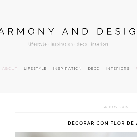
ARMONY AND DESI
lifestyle · inspiration · deco · interiors
ABOUT
LIFESTYLE
INSPIRATION
DECO
INTERIORS
30 NOV 2015
DECORAR CON FLOR DE