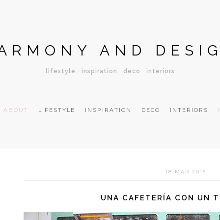
ARMONY AND DESI
lifestyle · inspiration · deco · interiors
ABOUT
LIFESTYLE
INSPIRATION
DECO
INTERIORS
18 MAR 2015
UNA CAFETERÍA CON UN 