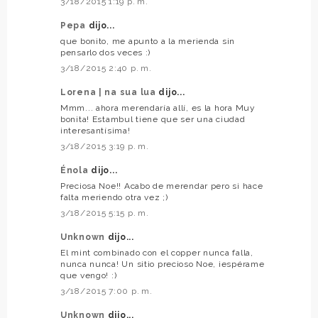
3/18/2015 1:19 p. m.
Pepa
dijo...
que bonito, me apunto a la merienda sin
pensarlo dos veces :)
3/18/2015 2:40 p. m.
Lorena | na sua lua
dijo...
Mmm... ahora merendaría allí, es la hora Muy
bonita! Estambul tiene que ser una ciudad
interesantísima!
3/18/2015 3:19 p. m.
Énola
dijo...
Preciosa Noe!! Acabo de merendar pero si hace
falta meriendo otra vez ;)
3/18/2015 5:15 p. m.
Unknown
dijo...
El mint combinado con el copper nunca falla,
nunca nunca! Un sitio precioso Noe, ¡espérame
que vengo! :)
3/18/2015 7:00 p. m.
Unknown
dijo...