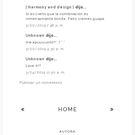
| Harmony and design |
dijo...
Sí es cierto que la combinación es
inmensamente bonita. Feliz viernes guapa.
3/20/2015 1:48 p. m.
Unknown
dijo...
me apuuuunto!!! :) * *
3/20/2015 4:30 p. m.
Unknown
dijo...
Love it!!!
3/24/2015 11:50 a. m.
Publicar un comentario
HOME
AUTORA