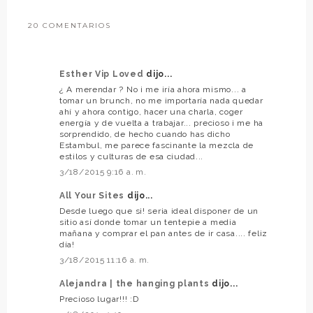
20 COMENTARIOS
Esther Vip Loved
dijo...
¿ A merendar ? No ¡ me iría ahora mismo... a
tomar un brunch, no me importaría nada quedar
ahí y ahora contigo, hacer una charla, coger
energía y de vuelta a trabajar... precioso ¡ me ha
sorprendido, de hecho cuando has dicho
Estambul, me parece fascinante la mezcla de
estilos y culturas de esa ciudad...
3/18/2015 9:16 a. m.
All Your Sites
dijo...
Desde luego que si! seria ideal disponer de un
sitio así donde tomar un tentepie a media
mañana y comprar el pan antes de ir casa.... feliz
día!
3/18/2015 11:16 a. m.
Alejandra | the hanging plants
dijo...
Precioso lugar!!! :D