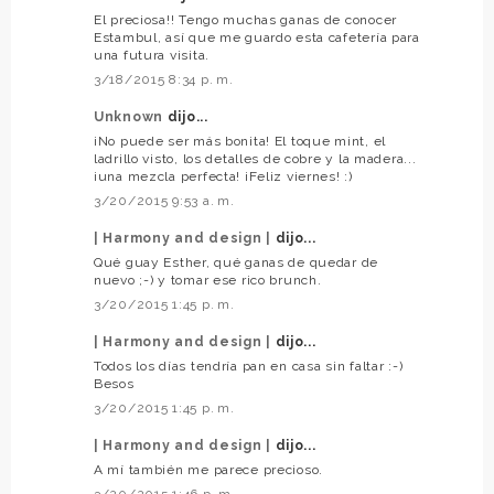
El preciosa!! Tengo muchas ganas de conocer
Estambul, así que me guardo esta cafetería para
una futura visita.
3/18/2015 8:34 p. m.
Unknown
dijo...
¡No puede ser más bonita! El toque mint, el
ladrillo visto, los detalles de cobre y la madera...
¡una mezcla perfecta! ¡Feliz viernes! :)
3/20/2015 9:53 a. m.
| Harmony and design |
dijo...
Qué guay Esther, qué ganas de quedar de
nuevo ;-) y tomar ese rico brunch.
3/20/2015 1:45 p. m.
| Harmony and design |
dijo...
Todos los días tendría pan en casa sin faltar :-)
Besos
3/20/2015 1:45 p. m.
| Harmony and design |
dijo...
A mí también me parece precioso.