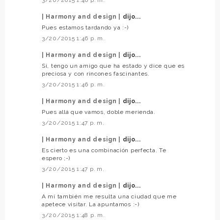
3/20/2015 1:46 p. m.
| Harmony and design |
dijo...
Pues estamos tardando ya :-)
3/20/2015 1:46 p. m.
| Harmony and design |
dijo...
Sí, tengo un amigo que ha estado y dice que es
preciosa y con rincones fascinantes.
3/20/2015 1:46 p. m.
| Harmony and design |
dijo...
Pues allá que vamos, doble merienda.
3/20/2015 1:47 p. m.
| Harmony and design |
dijo...
Es cierto es una combinación perfecta. Te
espero ;-)
3/20/2015 1:47 p. m.
| Harmony and design |
dijo...
A mí también me resulta una ciudad que me
apetece visitar. La apuntamos :-)
3/20/2015 1:48 p. m.