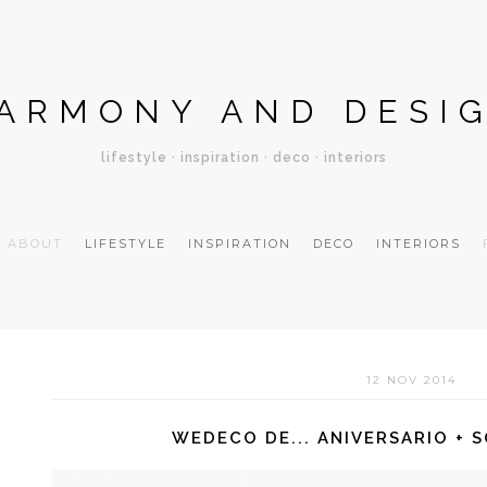
ARMONY AND DESI
lifestyle · inspiration · deco · interiors
ABOUT
LIFESTYLE
INSPIRATION
DECO
INTERIORS
12 NOV 2014
WEDECO DE... ANIVERSARIO + 