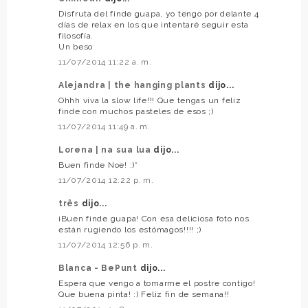
Disfruta del finde guapa, yo tengo por delante 4
días de relax en los que intentaré seguir esta
filosofía.
Un beso
11/07/2014 11:22 a. m.
Alejandra | the hanging plants
dijo...
Ohhh viva la slow life!!! Que tengas un feliz
finde con muchos pasteles de esos ;)
11/07/2014 11:49 a. m.
Lorena | na sua lua
dijo...
Buen finde Noe! :)*
11/07/2014 12:22 p. m.
três
dijo...
¡Buen finde guapa! Con esa deliciosa foto nos
están rugiendo los estómagos!!!! ;)
11/07/2014 12:56 p. m.
Blanca - BePunt
dijo...
Espera que vengo a tomarme el postre contigo!
Que buena pinta! :) Feliz fin de semana!!