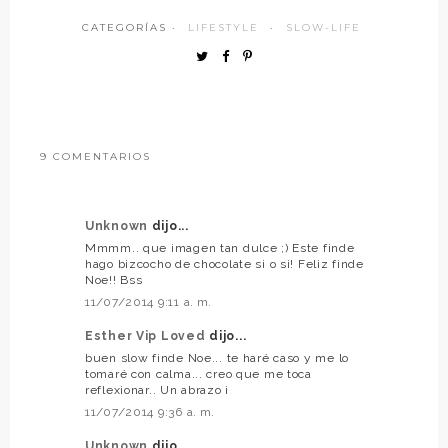
CATEGORÍAS ·
LIFESTYLE
·
SLOW-LIFE
9 COMENTARIOS
Unknown
dijo...
Mmmm.. que imagen tan dulce ;) Este finde
hago bizcocho de chocolate si o si! Feliz finde
Noe!! Bss
11/07/2014 9:11 a. m.
Esther Vip Loved
dijo...
buen slow finde Noe... te haré caso y me lo
tomaré con calma... creo que me toca
reflexionar.. Un abrazo ¡
11/07/2014 9:36 a. m.
Unknown
dijo...