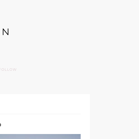
GN
FOLLOW
O