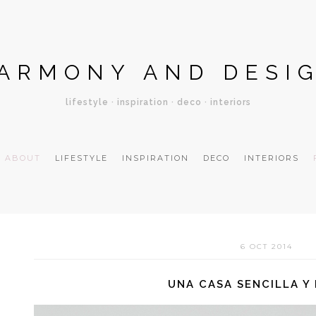
ARMONY AND DESI
lifestyle · inspiration · deco · interiors
ABOUT
LIFESTYLE
INSPIRATION
DECO
INTERIORS
6 OCT 2014
UNA CASA SENCILLA Y