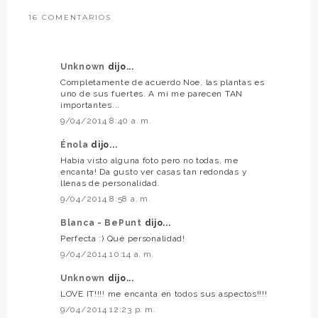
16 COMENTARIOS
Unknown
dijo...
Completamente de acuerdo Noe, las plantas es
uno de sus fuertes. A mí me parecen TAN
importantes...
9/04/2014 8:40 a. m.
Énola
dijo...
Había visto alguna foto pero no todas, me
encanta! Da gusto ver casas tan redondas y
llenas de personalidad.
9/04/2014 8:58 a. m.
Blanca - BePunt
dijo...
Perfecta :) Qué personalidad!
9/04/2014 10:14 a. m.
Unknown
dijo...
LOVE IT!!!! me encanta en todos sus aspectos!!!!
9/04/2014 12:23 p. m.