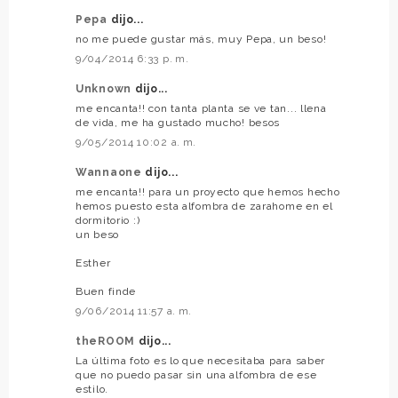
Pepa
dijo...
no me puede gustar más, muy Pepa, un beso!
9/04/2014 6:33 p. m.
Unknown
dijo...
me encanta!! con tanta planta se ve tan... llena
de vida, me ha gustado mucho! besos
9/05/2014 10:02 a. m.
Wannaone
dijo...
me encanta!! para un proyecto que hemos hecho
hemos puesto esta alfombra de zarahome en el
dormitorio :)
un beso
Esther
Buen finde
9/06/2014 11:57 a. m.
theROOM
dijo...
La última foto es lo que necesitaba para saber
que no puedo pasar sin una alfombra de ese
estilo.