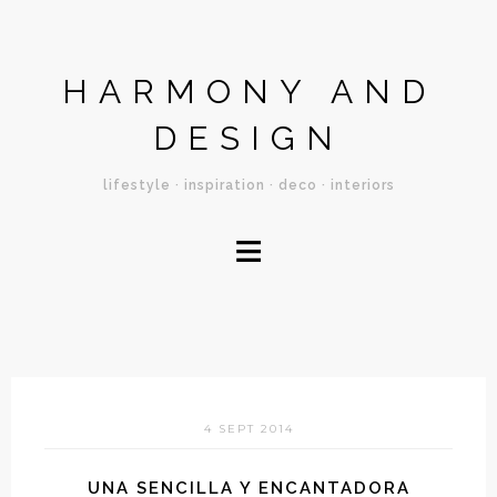
HARMONY AND
DESIGN
lifestyle · inspiration · deco · interiors
≡
4 SEPT 2014
UNA SENCILLA Y ENCANTADORA