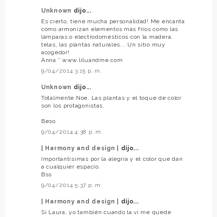
Unknown
dijo...
Es cierto, tiene mucha personalidad! Me encanta
cómo armonizan elementos más fríos como las
lámparas o electrodomésticos con la madera,
telas, las plantas naturales... Un sitio muy
acogedor!
Anna * www.liluandme.com
9/04/2014 3:15 p. m.
Unknown
dijo...
Totalmente Noe. Las plantas y el toque de color
son los protagonistas.
Beso
9/04/2014 4:38 p. m.
| Harmony and design |
dijo...
Importantísimas por la alegría y el color que dan
a cualquier espacio.
Bss
9/04/2014 5:37 p. m.
| Harmony and design |
dijo...
Sí Laura, yo también cuando la vi me quede