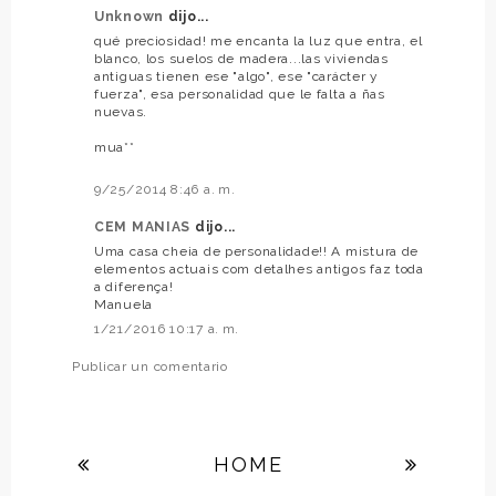
Unknown
dijo...
qué preciosidad! me encanta la luz que entra, el
blanco, los suelos de madera...las viviendas
antiguas tienen ese "algo", ese "carácter y
fuerza", esa personalidad que le falta a ñas
nuevas.
mua**
9/25/2014 8:46 a. m.
CEM MANIAS
dijo...
Uma casa cheia de personalidade!! A mistura de
elementos actuais com detalhes antigos faz toda
a diferença!
Manuela
1/21/2016 10:17 a. m.
Publicar un comentario
HOME