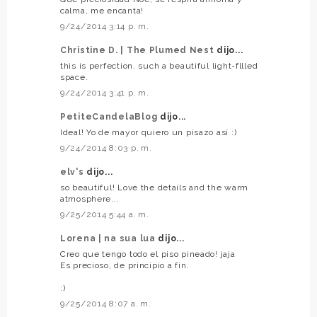
calma, me encanta!
9/24/2014 3:14 p. m.
Christine D. | The Plumed Nest
dijo...
this is perfection. such a beautiful light-fllled
space.
9/24/2014 3:41 p. m.
PetiteCandelaBlog
dijo...
Ideal! Yo de mayor quiero un pisazo así :)
9/24/2014 8:03 p. m.
elv's
dijo...
so beautiful! Love the details and the warm
atmosphere...
9/25/2014 5:44 a. m.
Lorena | na sua lua
dijo...
Creo que tengo todo el piso pineado! jaja
Es precioso, de principio a fin.
:)
9/25/2014 8:07 a. m.