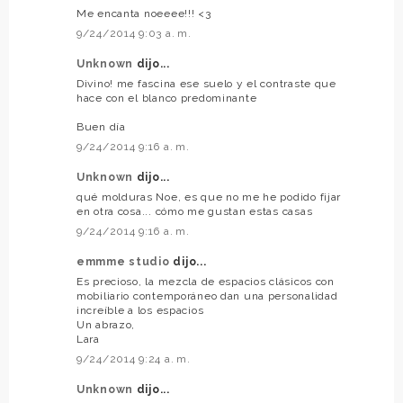
Me encanta noeeee!!! <3
9/24/2014 9:03 a. m.
Unknown
dijo...
Divino! me fascina ese suelo y el contraste que
hace con el blanco predominante
Buen día
9/24/2014 9:16 a. m.
Unknown
dijo...
qué molduras Noe, es que no me he podido fijar
en otra cosa... cómo me gustan estas casas
9/24/2014 9:16 a. m.
emmme studio
dijo...
Es precioso, la mezcla de espacios clásicos con
mobiliario contemporáneo dan una personalidad
increíble a los espacios
Un abrazo,
Lara
9/24/2014 9:24 a. m.
Unknown
dijo...