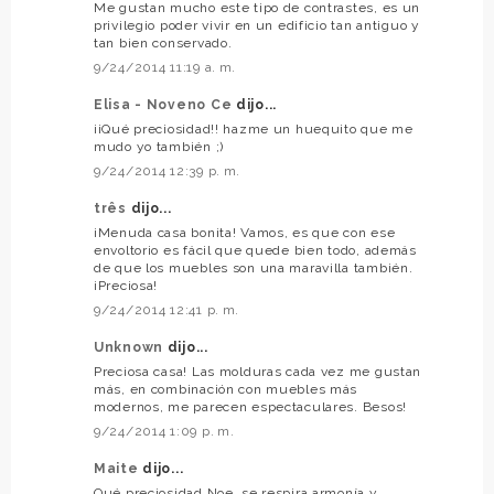
Me gustan mucho este tipo de contrastes, es un
privilegio poder vivir en un edificio tan antiguo y
tan bien conservado.
9/24/2014 11:19 a. m.
Elisa - Noveno Ce
dijo...
¡¡Qué preciosidad!! hazme un huequito que me
mudo yo también ;)
9/24/2014 12:39 p. m.
três
dijo...
¡Menuda casa bonita! Vamos, es que con ese
envoltorio es fácil que quede bien todo, además
de que los muebles son una maravilla también.
¡Preciosa!
9/24/2014 12:41 p. m.
Unknown
dijo...
Preciosa casa! Las molduras cada vez me gustan
más, en combinación con muebles más
modernos, me parecen espectaculares. Besos!
9/24/2014 1:09 p. m.
Maite
dijo...
Qué preciosidad Noe, se respira armonía y