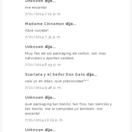
Unknown
dijo...
me encanta!
7/21/2014 7:12 p. m.
Madame Cinnamon
dijo...
¡Qué cucada!
7/21/2014 7:31 p. m.
Unknown
dijo...
Muy fan de los packaging de carton, son mas
naturales y aportan calidad.
7/21/2014 8:53 p. m.
Scarlata y el Señor Don Gato
dijo...
caia yo en ellas, que preciosidad"!""
7/21/2014 9:48 p. m.
Unknown
dijo...
qué packaging tan bonito, tan fino, tan sencillo y
tan bonito. me lo compraba yo también, me
encanta!
7/21/2014 10:19 p. m.
Unknown
dijo...