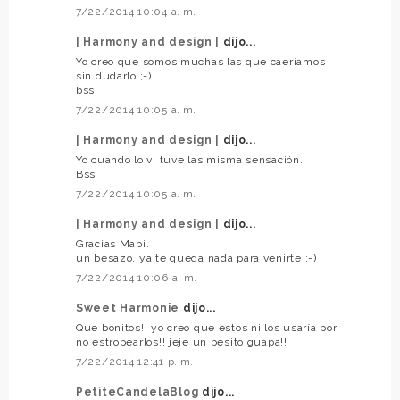
7/22/2014 10:04 a. m.
| Harmony and design |
dijo...
Yo creo que somos muchas las que caeríamos
sin dudarlo ;-)
bss
7/22/2014 10:05 a. m.
| Harmony and design |
dijo...
Yo cuando lo vi tuve las misma sensación.
Bss
7/22/2014 10:05 a. m.
| Harmony and design |
dijo...
Gracias Mapi.
un besazo, ya te queda nada para venirte ;-)
7/22/2014 10:06 a. m.
Sweet Harmonie
dijo...
Que bonitos!! yo creo que estos ni los usaría por
no estropearlos!! jeje un besito guapa!!
7/22/2014 12:41 p. m.
PetiteCandelaBlog
dijo...