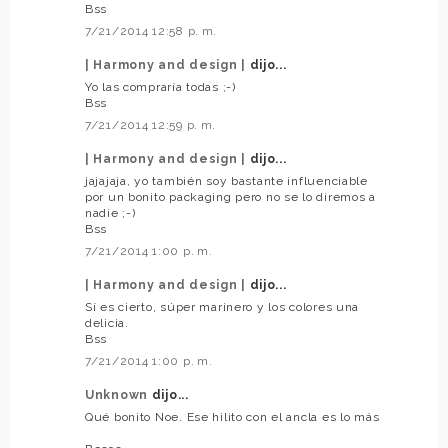
Bss
7/21/2014 12:58 p. m.
| Harmony and design |
dijo...
Yo las compraría todas ;-)
Bss
7/21/2014 12:59 p. m.
| Harmony and design |
dijo...
jajajaja, yo también soy bastante influenciable
por un bonito packaging pero no se lo diremos a
nadie ;-)
Bss
7/21/2014 1:00 p. m.
| Harmony and design |
dijo...
Sí es cierto, súper marinero y los colores una
delicia.
Bss
7/21/2014 1:00 p. m.
Unknown
dijo...
Qué bonito Noe. Ese hilito con el ancla es lo más