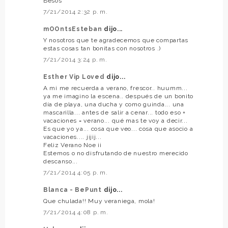
Besos
7/21/2014 2:32 p. m.
mOOntsEsteban
dijo...
Y nosotros que te agradecemos que compartas
estas cosas tan bonitas con nosotros .)
7/21/2014 3:24 p. m.
Esther Vip Loved
dijo...
A mi me recuerda a verano, frescor.. huumm...
ya me imagino la escena.. después de un bonito
día de playa, una ducha y como guinda... una
mascarilla... antes de salir a cenar... todo eso +
vacaciones = verano... qué mas te voy a decir...
Es que yo ya... cosa que veo... cosa que asocio a
vacaciones.... jijij...
Feliz Verano Noe ¡¡
Estemos o no disfrutando de nuestro merecido
descanso...
7/21/2014 4:05 p. m.
Blanca - BePunt
dijo...
Que chulada!! Muy veraniega, mola!
7/21/2014 4:08 p. m.