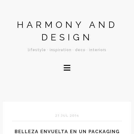
HARMONY AND
DESIGN
lifestyle · inspiration · deco · interiors
≡
21 JUL 2014
BELLEZA ENVUELTA EN UN PACKAGING