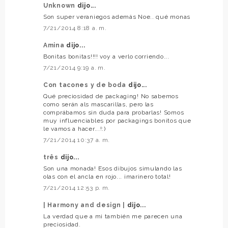
Unknown
dijo...
Son super veraniegos además Noe.. qué monas
7/21/2014 8:18 a. m.
Amina
dijo...
Bonitas bonitas!!!! voy a verlo corriendo...
7/21/2014 9:19 a. m.
Con tacones y de boda
dijo...
Qué preciosidad de packaging! No sabemos
como serán als mascarillas, pero las
comprábamos sin duda para probarlas! Somos
muy influenciables por packagings bonitos que
le vamos a hacer...!:)
7/21/2014 10:37 a. m.
três
dijo...
Son una monada! Esos dibujos simulando las
olas con el ancla en rojo... ¡marinero total!
7/21/2014 12:53 p. m.
| Harmony and design |
dijo...
La verdad que a mi también me parecen una
preciosidad.