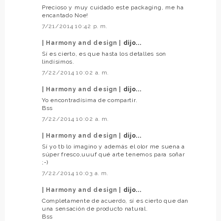
Precioso y muy cuidado este packaging, me ha
encantado Noe!
7/21/2014 10:42 p. m.
| Harmony and design |
dijo...
Sí es cierto, es que hasta los detalles son
lindísimos.
7/22/2014 10:02 a. m.
| Harmony and design |
dijo...
Yo encontradísima de compartir.
Bss
7/22/2014 10:02 a. m.
| Harmony and design |
dijo...
Sí yo tb lo imagino y además el olor me suena a
súper fresco,uuuf qué arte tenemos para soñar
;-)
7/22/2014 10:03 a. m.
| Harmony and design |
dijo...
Completamente de acuerdo, sí es cierto que dan
una sensación de producto natural.
Bss