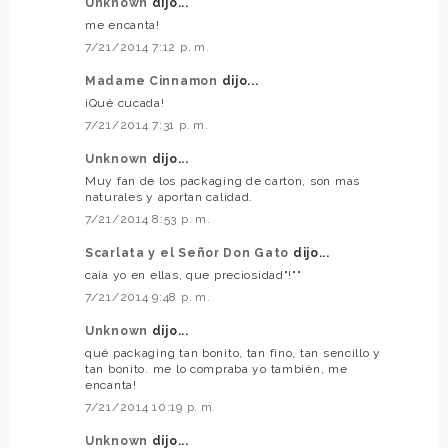
Unknown
dijo...
me encanta!
7/21/2014 7:12 p. m.
Madame Cinnamon
dijo...
¡Qué cucada!
7/21/2014 7:31 p. m.
Unknown
dijo...
Muy fan de los packaging de carton, son mas
naturales y aportan calidad.
7/21/2014 8:53 p. m.
Scarlata y el Señor Don Gato
dijo...
caia yo en ellas, que preciosidad"!""
7/21/2014 9:48 p. m.
Unknown
dijo...
qué packaging tan bonito, tan fino, tan sencillo y
tan bonito. me lo compraba yo también, me
encanta!
7/21/2014 10:19 p. m.
Unknown
dijo...