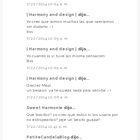
7/22/2014 10:04 a. m.
| Harmony and design |
dijo...
Yo creo que somos muchas las que caeríamos
sin dudarlo ;-)
bss
7/22/2014 10:05 a. m.
| Harmony and design |
dijo...
Yo cuando lo vi tuve las misma sensación.
Bss
7/22/2014 10:05 a. m.
| Harmony and design |
dijo...
Gracias Mapi.
un besazo, ya te queda nada para venirte ;-)
7/22/2014 10:06 a. m.
Sweet Harmonie
dijo...
Que bonitos!! yo creo que estos ni los usaría por
no estropearlos!! jeje un besito guapa!!
7/22/2014 12:41 p. m.
PetiteCandelaBlog
dijo...