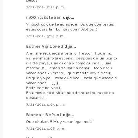
Besos
7/21/2014 2:32 p. m.
mOOntsEsteban
dijo...
Y nosotros que te agradecemos que compartas
estas cosas tan bonitas con nosotros .)
7/21/2014 3:24 p. m.
Esther Vip Loved
dijo...
A mi me recuerda a verano, frescor.. huumm...
ya me imagino la escena.. después de un bonito
día de playa, una ducha y como guinda... una
mascarilla... antes de salir a cenar... todo eso +
vacaciones = verano... qué mas te voy a decir...
Es que yo ya... cosa que veo... cosa que asocio a
vacaciones.... jijij...
Feliz Verano Noe ¡¡
Estemos o no disfrutando de nuestro merecido
descanso...
7/21/2014 4:05 p. m.
Blanca - BePunt
dijo...
Que chulada!! Muy veraniega, mola!
7/21/2014 4:08 p. m.