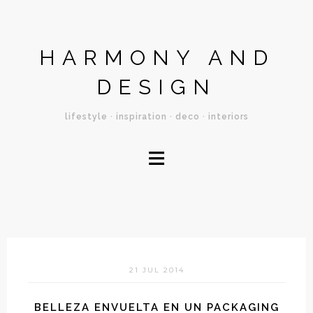
HARMONY AND
DESIGN
lifestyle · inspiration · deco · interiors
≡
21 JUL 2014
BELLEZA ENVUELTA EN UN PACKAGING