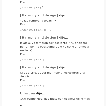
Bss
7/21/2014 12:58 p. m.
| Harmony and design |
dijo...
Yo las compraría todas ;-)
Bss
7/21/2014 12:59 p. m.
| Harmony and design |
dijo...
jajajaja, yo también soy bastante influenciable
por un bonito packaging pero no se lo diremos a
nadie ;-)
Bss
7/21/2014 1:00 p. m.
| Harmony and design |
dijo...
Sí es cierto, súper marinero y los colores una
delicia.
Bss
7/21/2014 1:00 p. m.
Unknown
dijo...
Qué bonito Noe. Ese hilito con el ancla es lo más