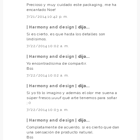
Precioso y muy cuidado este packaging, me ha
encantado Noe!
7/21/2014 10:42 p. m.
| Harmony and design |
dijo...
Sí es cierto, es que hasta los detalles son
lindísimos.
7/22/2014 10:02 a. m.
| Harmony and design |
dijo...
Yo encontradísima de compartir.
Bss
7/22/2014 10:02 a. m.
| Harmony and design |
dijo...
Sí yo tb lo imagino y además el olor me suena a
súper fresco,uuuf qué arte tenemos para soñar
;-)
7/22/2014 10:03 a. m.
| Harmony and design |
dijo...
Completamente de acuerdo, sí es cierto que dan
una sensación de producto natural.
Bss