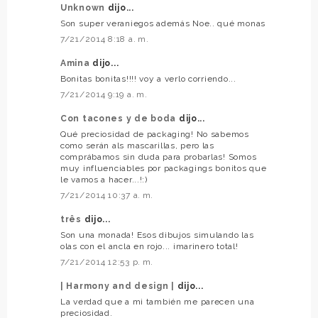
Unknown
dijo...
Son super veraniegos además Noe.. qué monas
7/21/2014 8:18 a. m.
Amina
dijo...
Bonitas bonitas!!!! voy a verlo corriendo...
7/21/2014 9:19 a. m.
Con tacones y de boda
dijo...
Qué preciosidad de packaging! No sabemos
como serán als mascarillas, pero las
comprábamos sin duda para probarlas! Somos
muy influenciables por packagings bonitos que
le vamos a hacer...!:)
7/21/2014 10:37 a. m.
três
dijo...
Son una monada! Esos dibujos simulando las
olas con el ancla en rojo... ¡marinero total!
7/21/2014 12:53 p. m.
| Harmony and design |
dijo...
La verdad que a mi también me parecen una
preciosidad.