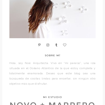
SOBRE MÍ
Hola, soy Noe. Arquitecta. Vivo en “mi paraíso”, una isla
situada en el Océano Atlántico de la que estoy completa y
totalmente enamorada. Deseo que este blog sea una
búsqueda de cositas lindas para enseñar, sin ningún otro
objetivo más que disfrutar.
MI ESTUDIO