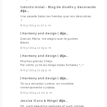
tránsito inicial - Blog de diseño y decoración
dijo...
Una pasada todas las tiendas que nos descubres
:)
6/03/2014 11:27 a. m.
| Harmony and design |
dijo...
Gracias María, me alegro que te gusten.
Besos
6/03/2014 12:19 p. m.
| Harmony and design |
dijo...
Muchas gracias Chejo.
Por cierto yo tb las tengo todas fichadas ^_^
6/03/2014 12:19 p. m.
| Harmony and design |
dijo...
Te va a encantar Lorena, es increíble,
inmensamente cuidada.
6/03/2014 12:20 p. m.
Jessica (Coco & Mingo)
dijo...
Oh, such beautiful captures of such simple