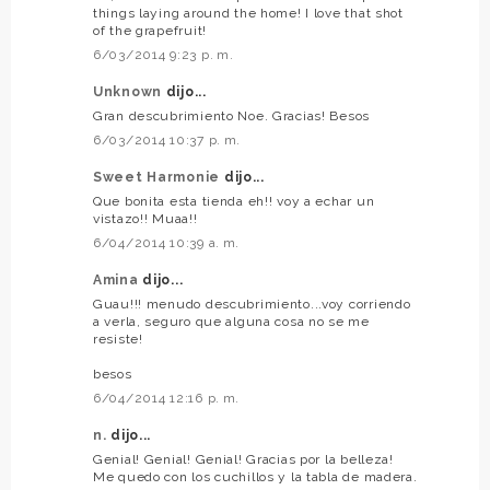
things laying around the home! I love that shot
of the grapefruit!
6/03/2014 9:23 p. m.
Unknown
dijo...
Gran descubrimiento Noe. Gracias! Besos
6/03/2014 10:37 p. m.
Sweet Harmonie
dijo...
Que bonita esta tienda eh!! voy a echar un
vistazo!! Muaa!!
6/04/2014 10:39 a. m.
Amina
dijo...
Guau!!! menudo descubrimiento...voy corriendo
a verla, seguro que alguna cosa no se me
resiste!
besos
6/04/2014 12:16 p. m.
n.
dijo...
Genial! Genial! Genial! Gracias por la belleza!
Me quedo con los cuchillos y la tabla de madera.