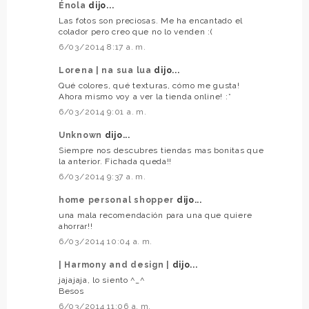
Énola
dijo...
Las fotos son preciosas. Me ha encantado el
colador pero creo que no lo venden :(
6/03/2014 8:17 a. m.
Lorena | na sua lua
dijo...
Qué colores, qué texturas, cómo me gusta!
Ahora mismo voy a ver la tienda online! :*
6/03/2014 9:01 a. m.
Unknown
dijo...
Siempre nos descubres tiendas mas bonitas que
la anterior. Fichada queda!!
6/03/2014 9:37 a. m.
home personal shopper
dijo...
una mala recomendación para una que quiere
ahorrar!!
6/03/2014 10:04 a. m.
| Harmony and design |
dijo...
jajajaja, lo siento ^_^
Besos
6/03/2014 11:06 a. m.