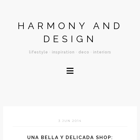
HARMONY AND
DESIGN
lifestyle · inspiration · deco · interiors
≡
3 JUN 2014
UNA BELLA Y DELICADA SHOP: