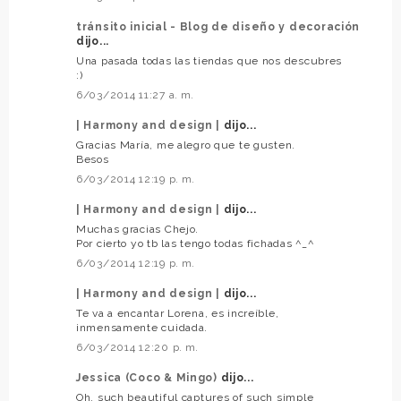
tránsito inicial - Blog de diseño y decoración
dijo...
Una pasada todas las tiendas que nos descubres
:)
6/03/2014 11:27 a. m.
| Harmony and design |
dijo...
Gracias María, me alegro que te gusten.
Besos
6/03/2014 12:19 p. m.
| Harmony and design |
dijo...
Muchas gracias Chejo.
Por cierto yo tb las tengo todas fichadas ^_^
6/03/2014 12:19 p. m.
| Harmony and design |
dijo...
Te va a encantar Lorena, es increíble,
inmensamente cuidada.
6/03/2014 12:20 p. m.
Jessica (Coco & Mingo)
dijo...
Oh, such beautiful captures of such simple