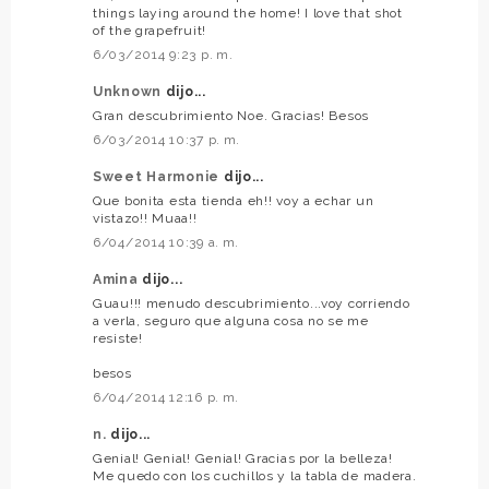
things laying around the home! I love that shot
of the grapefruit!
6/03/2014 9:23 p. m.
Unknown
dijo...
Gran descubrimiento Noe. Gracias! Besos
6/03/2014 10:37 p. m.
Sweet Harmonie
dijo...
Que bonita esta tienda eh!! voy a echar un
vistazo!! Muaa!!
6/04/2014 10:39 a. m.
Amina
dijo...
Guau!!! menudo descubrimiento...voy corriendo
a verla, seguro que alguna cosa no se me
resiste!
besos
6/04/2014 12:16 p. m.
n.
dijo...
Genial! Genial! Genial! Gracias por la belleza!
Me quedo con los cuchillos y la tabla de madera.