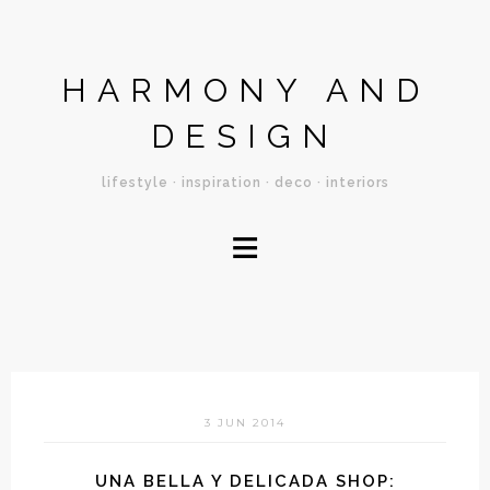
HARMONY AND
DESIGN
lifestyle · inspiration · deco · interiors
≡
3 JUN 2014
UNA BELLA Y DELICADA SHOP: