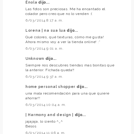
Énola
dijo...
Las fotos son preciosas. Me ha encantado el
colador pero creo que no lo venden :(
6/03/2014 8:17 a. m.
Lorena | na sua lua
dijo...
Qué colores, qué texturas, cómo me gusta!
Ahora mismo voy a ver la tienda online! :*
6/03/2014 9:01 a. m.
Unknown
dijo...
Siempre nos descubres tiendas mas bonitas que
la anterior. Fichada queda!!
6/03/2014 9:37 a. m.
home personal shopper
dijo...
una mala recomendación para una que quiere
ahorrar!!
6/03/2014 10:04 a. m.
| Harmony and design |
dijo...
jajajaja, lo siento ^_^
Besos
6/03/2014 11:06 a. m.