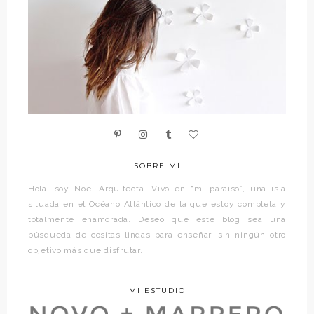
SOBRE MÍ
Hola, soy Noe. Arquitecta. Vivo en “mi paraíso”, una isla
situada en el Océano Atlántico de la que estoy completa y
totalmente enamorada. Deseo que este blog sea una
búsqueda de cositas lindas para enseñar, sin ningún otro
objetivo más que disfrutar.
MI ESTUDIO