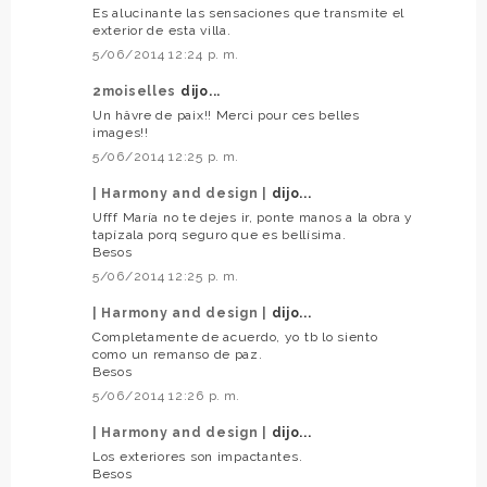
Es alucinante las sensaciones que transmite el
exterior de esta villa.
5/06/2014 12:24 p. m.
2moiselles
dijo...
Un hâvre de paix!! Merci pour ces belles
images!!
5/06/2014 12:25 p. m.
| Harmony and design |
dijo...
Ufff María no te dejes ir, ponte manos a la obra y
tapízala porq seguro que es bellísima.
Besos
5/06/2014 12:25 p. m.
| Harmony and design |
dijo...
Completamente de acuerdo, yo tb lo siento
como un remanso de paz.
Besos
5/06/2014 12:26 p. m.
| Harmony and design |
dijo...
Los exteriores son impactantes.
Besos