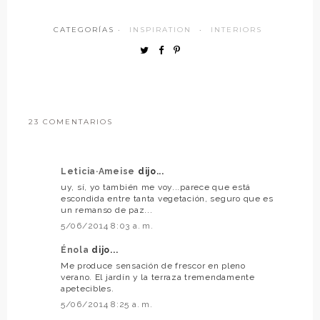
CATEGORÍAS ·
INSPIRATION
·
INTERIORS
23 COMENTARIOS
Leticia·Ameise
dijo...
uy, sí, yo también me voy...parece que está
escondida entre tanta vegetación, seguro que es
un remanso de paz...
5/06/2014 8:03 a. m.
Énola
dijo...
Me produce sensación de frescor en pleno
verano. El jardín y la terraza tremendamente
apetecibles.
5/06/2014 8:25 a. m.