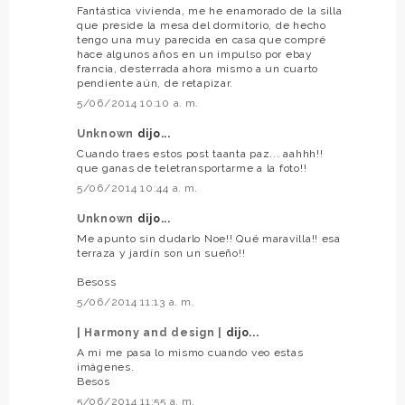
Fantástica vivienda, me he enamorado de la silla
que preside la mesa del dormitorio, de hecho
tengo una muy parecida en casa que compré
hace algunos años en un impulso por ebay
francia, desterrada ahora mismo a un cuarto
pendiente aún, de retapizar.
5/06/2014 10:10 a. m.
Unknown
dijo...
Cuando traes estos post taanta paz... aahhh!!
que ganas de teletransportarme a la foto!!
5/06/2014 10:44 a. m.
Unknown
dijo...
Me apunto sin dudarlo Noe!! Qué maravilla!! esa
terraza y jardín son un sueño!!
Besoss
5/06/2014 11:13 a. m.
| Harmony and design |
dijo...
A mi me pasa lo mismo cuando veo estas
imágenes.
Besos
5/06/2014 11:55 a. m.