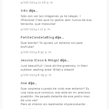
5/06/2014 12:26 p. m.
três
dijo...
Sólo con ver las imágenes ya te relajas :)
¡Preciosa! Creo que no podría salir nunca de esa
terracita, qué maravilla!
5/06/2014 1:17 p. m.
PetiteCandelaBlog
dijo...
Que bonita!! Yo quiero un exterior así para
disfrutar!
5/06/2014 6:52 p. m.
Jessica (Coco & Mingo)
dijo...
Just beautiful! I love all the greenery in their
outdoor seating area! What a dream!
5/06/2014 8:09 p. m.
Ane
dijo...
Que sorpresa cuando he visto ese exterior!! Es
una casa que conozco, eso está en mi precioso
pueblito. He pasado delante de ese jardín mas
de una vez!
Pero el interior es realmente impresionante...