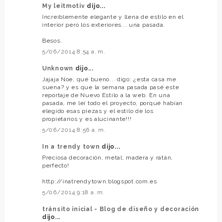
My leitmotiv
dijo...
Increiblemente elegante y llena de estilo en el
interior pero los exteriores... una pasada.
Besos.
5/06/2014 8:54 a. m.
Unknown
dijo...
Jajaja Noe, qué bueno... digo: ¿esta casa me
suena? y es que la semana pasada pasé este
reportaje de Nuevo Estilo a la web. En una
pasada, me leí todo el proyecto, porqué habían
elegido esas piezas y el estilo de los
propietarios y es alucinante!!!
5/06/2014 8:56 a. m.
In a trendy town
dijo...
Preciosa decoración, metal, madera y ratán,
perfecto!
http://inatrendytown.blogspot.com.es
5/06/2014 9:18 a. m.
tránsito inicial - Blog de diseño y decoración
dijo...