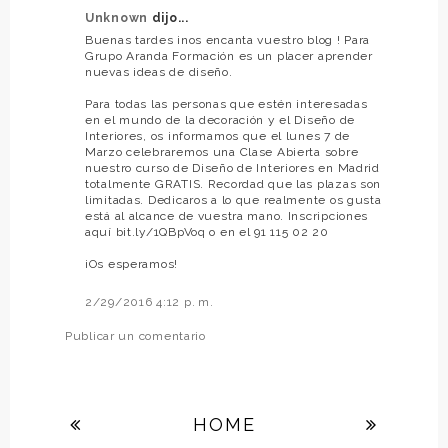
Unknown
dijo...
Buenas tardes ¡nos encanta vuestro blog ! Para
Grupo Aranda Formación es un placer aprender
nuevas ideas de diseño.
Para todas las personas que estén interesadas
en el mundo de la decoración y el Diseño de
Interiores, os informamos que el lunes 7 de
Marzo celebraremos una Clase Abierta sobre
nuestro curso de Diseño de Interiores en Madrid
totalmente GRATIS. Recordad que las plazas son
limitadas. Dedicaros a lo que realmente os gusta
está al alcance de vuestra mano. Inscripciones
aquí bit.ly/1QBpVoq o en el 91 115 02 20
¡Os esperamos!
2/29/2016 4:12 p. m.
Publicar un comentario
HOME