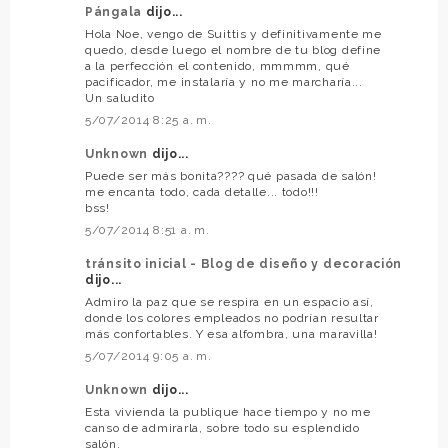
Pángala
dijo...
Hola Noe, vengo de Suittis y definitivamente me
quedo, desde luego el nombre de tu blog define
a la perfección el contenido, mmmmm, qué
pacificador, me instalaría y no me marcharía...
Un saludito
5/07/2014 8:25 a. m.
Unknown
dijo...
Puede ser más bonita???? qué pasada de salón!
me encanta todo, cada detalle... todo!!!
bss!
5/07/2014 8:51 a. m.
tránsito inicial - Blog de diseño y decoración
dijo...
Admiro la paz que se respira en un espacio así,
donde los colores empleados no podrían resultar
más confortables. Y esa alfombra, una maravilla!
5/07/2014 9:05 a. m.
Unknown
dijo...
Esta vivienda la publique hace tiempo y no me
canso de admirarla, sobre todo su esplendido
salón.