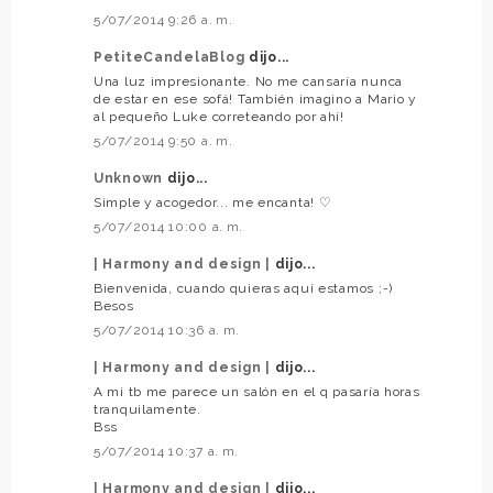
5/07/2014 9:26 a. m.
PetiteCandelaBlog
dijo...
Una luz impresionante. No me cansaría nunca
de estar en ese sofá! También imagino a Mario y
al pequeño Luke correteando por ahí!
5/07/2014 9:50 a. m.
Unknown
dijo...
Simple y acogedor... me encanta! ♡
5/07/2014 10:00 a. m.
| Harmony and design |
dijo...
Bienvenida, cuando quieras aquí estamos ;-)
Besos
5/07/2014 10:36 a. m.
| Harmony and design |
dijo...
A mi tb me parece un salón en el q pasaría horas
tranquilamente.
Bss
5/07/2014 10:37 a. m.
| Harmony and design |
dijo...