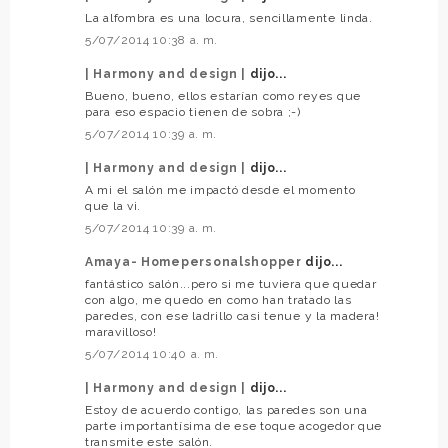
La alfombra es una locura, sencillamente linda.
5/07/2014 10:38 a. m.
| Harmony and design |
dijo...
Bueno, bueno, ellos estarían como reyes que
para eso espacio tienen de sobra ;-)
5/07/2014 10:39 a. m.
| Harmony and design |
dijo...
A mi el salón me impactó desde el momento
que la vi.
5/07/2014 10:39 a. m.
Amaya- Homepersonalshopper
dijo...
fantástico salón...pero si me tuviera que quedar
con algo, me quedo en como han tratado las
paredes, con ese ladrillo casi tenue y la madera!
maravilloso!
5/07/2014 10:40 a. m.
| Harmony and design |
dijo...
Estoy de acuerdo contigo, las paredes son una
parte importantísima de ese toque acogedor que
transmite este salón.