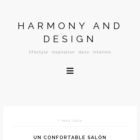
HARMONY AND
DESIGN
lifestyle · inspiration · deco · interiors
≡
7 MAY 2014
UN CONFORTABLE SALÓN