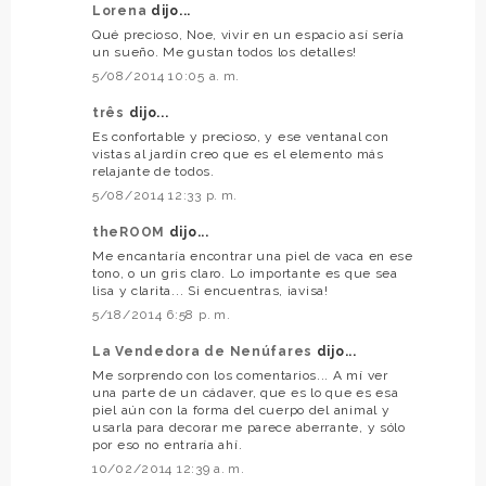
Lorena
dijo...
Qué precioso, Noe, vivir en un espacio así sería
un sueño. Me gustan todos los detalles!
5/08/2014 10:05 a. m.
três
dijo...
Es confortable y precioso, y ese ventanal con
vistas al jardín creo que es el elemento más
relajante de todos.
5/08/2014 12:33 p. m.
theROOM
dijo...
Me encantaría encontrar una piel de vaca en ese
tono, o un gris claro. Lo importante es que sea
lisa y clarita... Si encuentras, ¡avisa!
5/18/2014 6:58 p. m.
La Vendedora de Nenúfares
dijo...
Me sorprendo con los comentarios... A mí ver
una parte de un cádaver, que es lo que es esa
piel aún con la forma del cuerpo del animal y
usarla para decorar me parece aberrante, y sólo
por eso no entraría ahí.
10/02/2014 12:39 a. m.