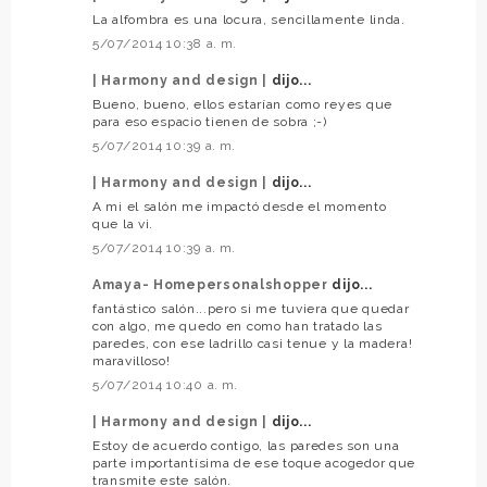
La alfombra es una locura, sencillamente linda.
5/07/2014 10:38 a. m.
| Harmony and design |
dijo...
Bueno, bueno, ellos estarían como reyes que
para eso espacio tienen de sobra ;-)
5/07/2014 10:39 a. m.
| Harmony and design |
dijo...
A mi el salón me impactó desde el momento
que la vi.
5/07/2014 10:39 a. m.
Amaya- Homepersonalshopper
dijo...
fantástico salón...pero si me tuviera que quedar
con algo, me quedo en como han tratado las
paredes, con ese ladrillo casi tenue y la madera!
maravilloso!
5/07/2014 10:40 a. m.
| Harmony and design |
dijo...
Estoy de acuerdo contigo, las paredes son una
parte importantísima de ese toque acogedor que
transmite este salón.