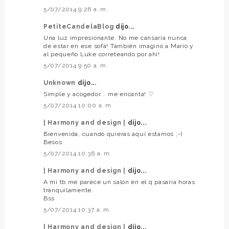
5/07/2014 9:26 a. m.
PetiteCandelaBlog
dijo...
Una luz impresionante. No me cansaría nunca
de estar en ese sofá! También imagino a Mario y
al pequeño Luke correteando por ahí!
5/07/2014 9:50 a. m.
Unknown
dijo...
Simple y acogedor... me encanta! ♡
5/07/2014 10:00 a. m.
| Harmony and design |
dijo...
Bienvenida, cuando quieras aquí estamos ;-)
Besos
5/07/2014 10:36 a. m.
| Harmony and design |
dijo...
A mi tb me parece un salón en el q pasaría horas
tranquilamente.
Bss
5/07/2014 10:37 a. m.
| Harmony and design |
dijo...