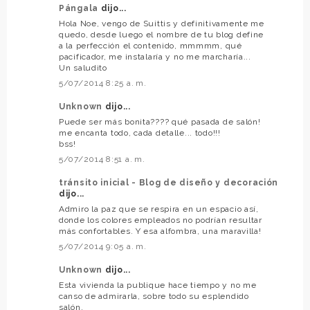
Pángala
dijo...
Hola Noe, vengo de Suittis y definitivamente me
quedo, desde luego el nombre de tu blog define
a la perfección el contenido, mmmmm, qué
pacificador, me instalaría y no me marcharía...
Un saludito
5/07/2014 8:25 a. m.
Unknown
dijo...
Puede ser más bonita???? qué pasada de salón!
me encanta todo, cada detalle... todo!!!
bss!
5/07/2014 8:51 a. m.
tránsito inicial - Blog de diseño y decoración
dijo...
Admiro la paz que se respira en un espacio así,
donde los colores empleados no podrían resultar
más confortables. Y esa alfombra, una maravilla!
5/07/2014 9:05 a. m.
Unknown
dijo...
Esta vivienda la publique hace tiempo y no me
canso de admirarla, sobre todo su esplendido
salón.