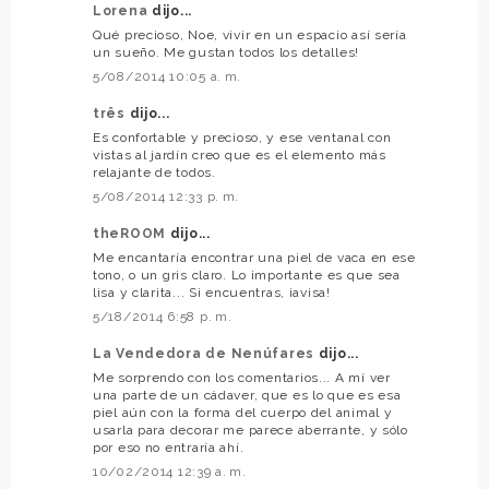
Lorena
dijo...
Qué precioso, Noe, vivir en un espacio así sería
un sueño. Me gustan todos los detalles!
5/08/2014 10:05 a. m.
três
dijo...
Es confortable y precioso, y ese ventanal con
vistas al jardín creo que es el elemento más
relajante de todos.
5/08/2014 12:33 p. m.
theROOM
dijo...
Me encantaría encontrar una piel de vaca en ese
tono, o un gris claro. Lo importante es que sea
lisa y clarita... Si encuentras, ¡avisa!
5/18/2014 6:58 p. m.
La Vendedora de Nenúfares
dijo...
Me sorprendo con los comentarios... A mí ver
una parte de un cádaver, que es lo que es esa
piel aún con la forma del cuerpo del animal y
usarla para decorar me parece aberrante, y sólo
por eso no entraría ahí.
10/02/2014 12:39 a. m.