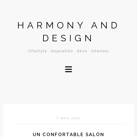
HARMONY AND
DESIGN
lifestyle · inspiration · deco · interiors
≡
7 MAY 2014
UN CONFORTABLE SALÓN