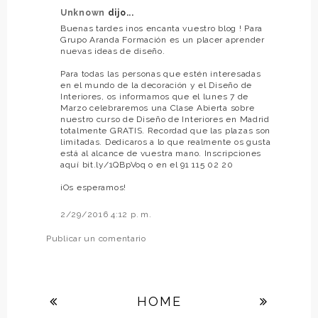
Unknown
dijo...
Buenas tardes ¡nos encanta vuestro blog ! Para
Grupo Aranda Formación es un placer aprender
nuevas ideas de diseño.
Para todas las personas que estén interesadas
en el mundo de la decoración y el Diseño de
Interiores, os informamos que el lunes 7 de
Marzo celebraremos una Clase Abierta sobre
nuestro curso de Diseño de Interiores en Madrid
totalmente GRATIS. Recordad que las plazas son
limitadas. Dedicaros a lo que realmente os gusta
está al alcance de vuestra mano. Inscripciones
aquí bit.ly/1QBpVoq o en el 91 115 02 20
¡Os esperamos!
2/29/2016 4:12 p. m.
Publicar un comentario
HOME