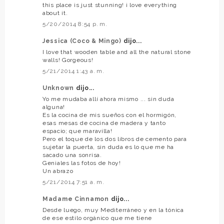
this place is just stunning! i love everything
about it.
5/20/2014 8:54 p. m.
Jessica (Coco & Mingo)
dijo...
I love that wooden table and all the natural stone
walls! Gorgeous!
5/21/2014 1:43 a. m.
Unknown
dijo...
Yo me mudaba allí ahora mismo ... sin duda
alguna!
Es la cocina de mis sueños con el hormigón,
esas mesas de cocina de madera y tanto
espacio; que maravilla!
Pero el toque de los dos libros de cemento para
sujetar la puerta, sin duda es lo que me ha
sacado una sonrisa.
Geniales las fotos de hoy!
Un abrazo
5/21/2014 7:51 a. m.
Madame Cinnamon
dijo...
Desde luego, muy Mediterráneo y en la tónica
de ese estilo orgánico que me tiene