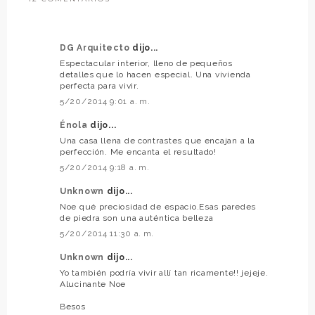
DG Arquitecto
dijo...
Espectacular interior, lleno de pequeños
detalles que lo hacen especial. Una vivienda
perfecta para vivir.
5/20/2014 9:01 a. m.
Énola
dijo...
Una casa llena de contrastes que encajan a la
perfección. Me encanta el resultado!
5/20/2014 9:18 a. m.
Unknown
dijo...
Noe qué preciosidad de espacio.Esas paredes
de piedra son una auténtica belleza
5/20/2014 11:30 a. m.
Unknown
dijo...
Yo también podría vivir allí tan ricamente!! jejeje.
Alucinante Noe
Besos