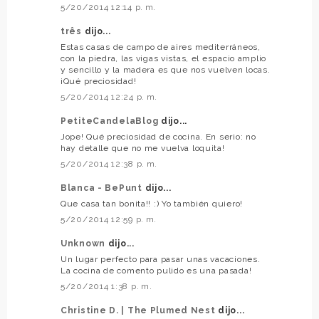
5/20/2014 12:14 p. m.
três
dijo...
Estas casas de campo de aires mediterráneos,
con la piedra, las vigas vistas, el espacio amplio
y sencillo y la madera es que nos vuelven locas.
¡Qué preciosidad!
5/20/2014 12:24 p. m.
PetiteCandelaBlog
dijo...
Jope! Qué preciosidad de cocina. En serio: no
hay detalle que no me vuelva loquita!
5/20/2014 12:38 p. m.
Blanca - BePunt
dijo...
Que casa tan bonita!! :) Yo también quiero!
5/20/2014 12:59 p. m.
Unknown
dijo...
Un lugar perfecto para pasar unas vacaciones.
La cocina de comento pulido es una pasada!
5/20/2014 1:38 p. m.
Christine D. | The Plumed Nest
dijo...