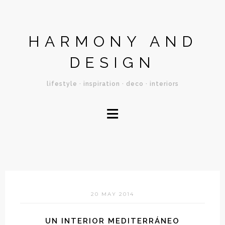
HARMONY AND
DESIGN
lifestyle · inspiration · deco · interiors
≡
20 MAY 2014
UN INTERIOR MEDITERRÁNEO