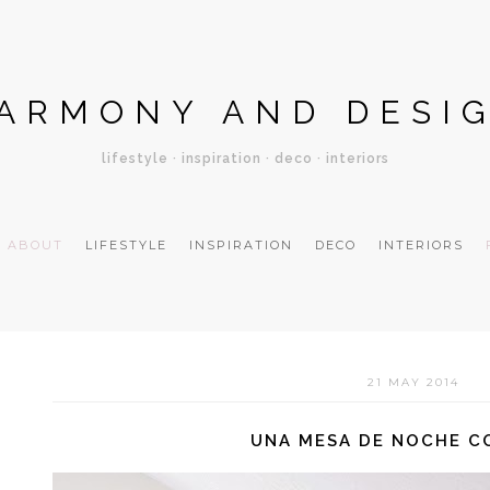
ARMONY AND DESI
lifestyle · inspiration · deco · interiors
ABOUT
LIFESTYLE
INSPIRATION
DECO
INTERIORS
21 MAY 2014
UNA MESA DE NOCHE C