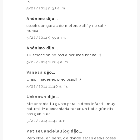
:-)
5/22/2014 9:38 a. m.
Anónimo dijo...
ooooh dan ganas de meterse allí y no salir
nunca!!
5/22/2014 9:55 a. m.
Anónimo dijo...
Tu selección no podía ser más bonita! :)
5/22/2014 10:04 a. m.
Vanesa
dijo...
Unas imágenes preciosas!! :)
5/22/2014 11:40 a. m.
Unknown
dijo...
Me encanta tu gusto para la deco infantil, muy
natural. Me encantaría tener un tipi algún día,
son geniales.
5/22/2014 11:42 a. m.
PetiteCandelaBlog
dijo...
Pero Noe, en serio, de dónde sacas estas cosas