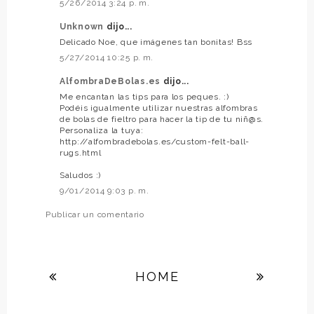
5/26/2014 3:24 p. m.
Unknown
dijo...
Delicado Noe, que imágenes tan bonitas! Bss
5/27/2014 10:25 p. m.
AlfombraDeBolas.es
dijo...
Me encantan las tips para los peques. :)
Podéis igualmente utilizar nuestras alfombras
de bolas de fieltro para hacer la tip de tu niñ@s.
Personaliza la tuya:
http://alfombradebolas.es/custom-felt-ball-
rugs.html
Saludos :)
9/01/2014 9:03 p. m.
Publicar un comentario
HOME