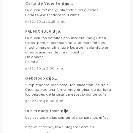
Carla de Vicente
dijo...
Que bonito!! me gusta todo :) felicidades
Carla (www.thedecosoul.com)
5/22/2014 12:48 p. m.
PALMICHULA
dijo...
Qué bonitos detalles con madera, me gustan
todos, pero el perchero de la primera foto es
mucho más original que los que había visto en
otras ocasiones del mismo estilo.
Un abrazo
Palmira
5/22/2014 2:06 p. m.
Dekoloop
dijo...
Simplemente preciosos! Me encantan los tipis...
Creo que es una forma muy original de darles a
los peques de la casa un espacio donde soñar.
5/22/2014 6:00 p. m.
In a trendy town
dijo...
Las casitas indias son un básico para los niños!
http://inatrendytown.blogspot.com.es