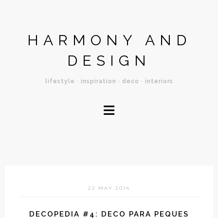
HARMONY AND
DESIGN
lifestyle · inspiration · deco · interiors
≡
22 MAY 2014
DECOPEDIA #4: DECO PARA PEQUES