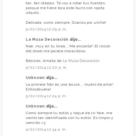
tan, tan ideales. Te voy a robar tus fuentes,
porque me tiene loca este burro con ropita
infantil.
Delicada, como siempre. Gracias por unirte!
5/22/2014 12:05 p. m.
La Musa Decoración
dijo...
Noe, muy en tu linea... Me encanta!! El rincón
del dosel me parece maravilloso.
Besines, Amelia de
La Musa Decoración
5/22/2014 12:20 p. m.
Unknown
dijo...
La primera foto es una locura... muero de amor!
Enhorabuena!
5/22/2014 12:24 p. m.
Unknown
dijo...
Como siempre tu estilo y toque de 10 Noe, me
siento tan identificada con tu estilo. Es limpio y
sencillo <3
5/22/2014 12:34 p. m.