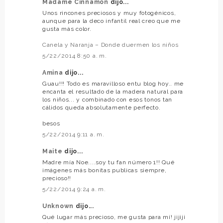
Madame Cinnamon
dijo...
Unos rincones preciosos y muy fotogénicos,
aunque para la deco infantil real creo que me
gusta más color.
Canela y Naranja – Donde duermen los niños
5/22/2014 8:50 a. m.
Amina
dijo...
Guau!!! Todo es maravilloso entu blog hoy.. me
encanta el resultado de la madera natural para
los niños... y combinado con esos tonos tan
cálidos queda absolutamente perfecto.
besos
5/22/2014 9:11 a. m.
Maite
dijo...
Madre mía Noe....soy tu fan número 1!! Qué
imágenes más bonitas publicas siempre,
precioso!!
5/22/2014 9:24 a. m.
Unknown
dijo...
Qué lugar más precioso, me gusta para mí! jijiji