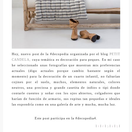
Hoy, nuevo post de la #decopedia organizada por el blog
PETIT
CANDELA,
cuya temática es decoración para peques. En mi caso
he seleccionado unas fotografías que muestran mis preferencias
actuales (digo actuales porque cambio bastante según el
momento) para la decoración de un cuarto infantil, no faltarían
cojines por el suelo, muchos, elementos naturales, colores
neutros, una preciosa y grande casetita de indios o tipi donde
contarle cuentos y soñar con los ojos abiertos, colgadores que
harían de función de armario, sus ropitas tan pequeñas e ideales
las expondría como en una galería de arte y mucha, mucha luz.
Este post participa en la
#decopedia4.
|
1
|
2
|
3
|
4
|
5
|