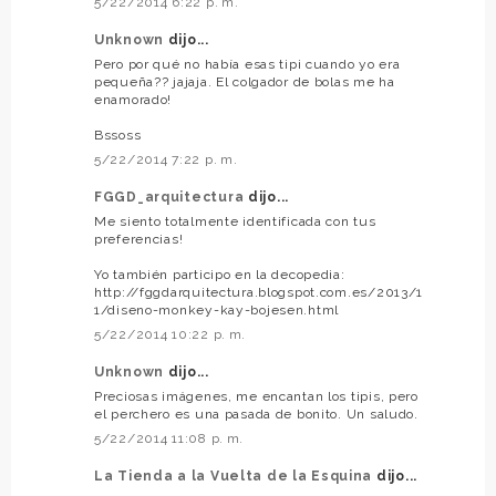
5/22/2014 6:22 p. m.
Unknown
dijo...
Pero por qué no había esas tipi cuando yo era
pequeña?? jajaja. El colgador de bolas me ha
enamorado!
Bssoss
5/22/2014 7:22 p. m.
FGGD_arquitectura
dijo...
Me siento totalmente identificada con tus
preferencias!
Yo también participo en la decopedia:
http://fggdarquitectura.blogspot.com.es/2013/1
1/diseno-monkey-kay-bojesen.html
5/22/2014 10:22 p. m.
Unknown
dijo...
Preciosas imágenes, me encantan los tipis, pero
el perchero es una pasada de bonito. Un saludo.
5/22/2014 11:08 p. m.
La Tienda a la Vuelta de la Esquina
dijo...