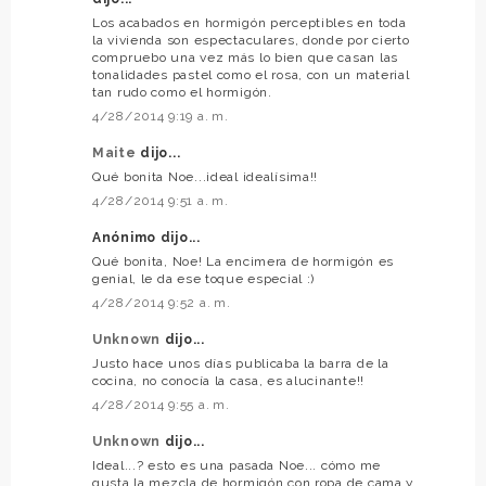
Los acabados en hormigón perceptibles en toda
la vivienda son espectaculares, donde por cierto
compruebo una vez más lo bien que casan las
tonalidades pastel como el rosa, con un material
tan rudo como el hormigón.
4/28/2014 9:19 a. m.
Maite
dijo...
Qué bonita Noe...ideal idealísima!!
4/28/2014 9:51 a. m.
Anónimo dijo...
Qué bonita, Noe! La encimera de hormigón es
genial, le da ese toque especial :)
4/28/2014 9:52 a. m.
Unknown
dijo...
Justo hace unos días publicaba la barra de la
cocina, no conocía la casa, es alucinante!!
4/28/2014 9:55 a. m.
Unknown
dijo...
Ideal...? esto es una pasada Noe... cómo me
gusta la mezcla de hormigón con ropa de cama y