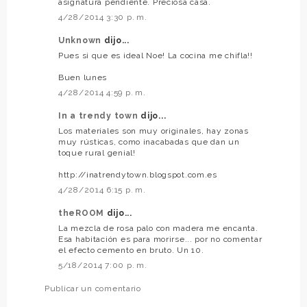
asignatura pendiente. Preciosa casa.
4/28/2014 3:30 p. m.
Unknown
dijo...
Pues si que es ideal Noe! La cocina me chifla!!
Buen lunes
4/28/2014 4:59 p. m.
In a trendy town
dijo...
Los materiales son muy originales, hay zonas
muy rústicas, como inacabadas que dan un
toque rural genial!
http://inatrendytown.blogspot.com.es
4/28/2014 6:15 p. m.
theROOM
dijo...
La mezcla de rosa palo con madera me encanta.
Esa habitación es para morirse... por no comentar
el efecto cemento en bruto. Un 10.
5/18/2014 7:00 p. m.
Publicar un comentario