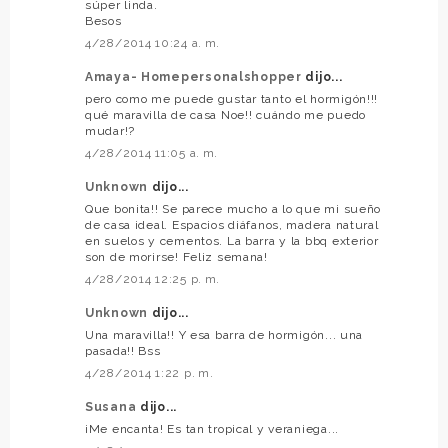
súper linda.
Besos
4/28/2014 10:24 a. m.
Amaya- Homepersonalshopper
dijo...
pero como me puede gustar tanto el hormigón!!!
qué maravilla de casa Noe!! cuándo me puedo
mudar!?
4/28/2014 11:05 a. m.
Unknown
dijo...
Que bonita!! Se parece mucho a lo que mi sueño
de casa ideal. Espacios diáfanos, madera natural
en suelos y cementos. La barra y la bbq exterior
son de morirse! Feliz semana!
4/28/2014 12:25 p. m.
Unknown
dijo...
Una maravilla!! Y esa barra de hormigón... una
pasada!! Bss
4/28/2014 1:22 p. m.
Susana
dijo...
¡Me encanta! Es tan tropical y veraniega...