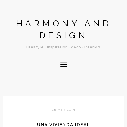
HARMONY AND
DESIGN
lifestyle · inspiration · deco · interiors
≡
28 ABR 2014
UNA VIVIENDA IDEAL