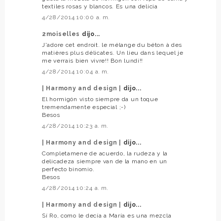
textiles rosas y blancos. Es una delicia
4/28/2014 10:00 a. m.
2moiselles
dijo...
J'adore cet endroit. le mélange du béton à des
matières plus délicates. Un lieu dans lequel je
me verrais bien vivre!! Bon lundi!!
4/28/2014 10:04 a. m.
| Harmony and design |
dijo...
El hormigón visto siempre da un toque
tremendamente especial ;-)
Besos
4/28/2014 10:23 a. m.
| Harmony and design |
dijo...
Completamene de acuerdo, la rudeza y la
delicadeza siempre van de la mano en un
perfecto binomio.
Besos
4/28/2014 10:24 a. m.
| Harmony and design |
dijo...
Sí Ro, como le decía a María es una mezcla