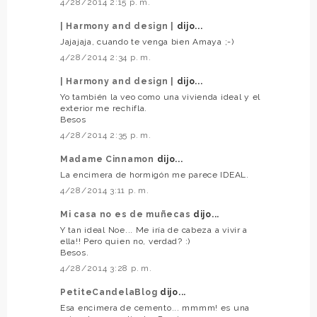
4/28/2014 2:15 p. m.
| Harmony and design |
dijo...
Jajajaja, cuando te venga bien Amaya ;-)
4/28/2014 2:34 p. m.
| Harmony and design |
dijo...
Yo también la veo como una vivienda ideal y el
exterior me rechifla.
Besos
4/28/2014 2:35 p. m.
Madame Cinnamon
dijo...
La encimera de hormigón me parece IDEAL.
4/28/2014 3:11 p. m.
Mi casa no es de muñecas
dijo...
Y tan ideal Noe... Me iría de cabeza a vivir a
ella!! Pero quien no, verdad? :)
Besos.
4/28/2014 3:28 p. m.
PetiteCandelaBlog
dijo...
Esa encimera de cemento... mmmm! es una