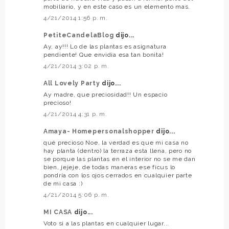
mobiliario, y en este caso es un elemento mas.
4/21/2014 1:56 p. m.
PetiteCandelaBlog
dijo...
Ay, ay!!! Lo de las plantas es asignatura
pendiente! Que envidia esa tan bonita!
4/21/2014 3:02 p. m.
All Lovely Party
dijo...
Ay madre, que preciosidad!! Un espacio
precioso!
4/21/2014 4:31 p. m.
Amaya- Homepersonalshopper
dijo...
qué precioso Noe, la verdad es que mi casa no
hay planta (dentro) la terraza esta llena, pero no
se porque las plantas en el interior no se me dan
bien, jejeje, de todas maneras ese ficus lo
pondría con los ojos cerrados en cualquier parte
de mi casa :)
4/21/2014 5:06 p. m.
MI CASA
dijo...
Voto si a las plantas en cualquier lugar...