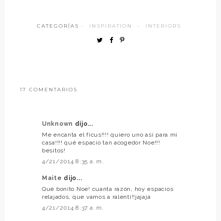
CATEGORÍAS ·
INSPIRATION
·
INTERIORS
17 COMENTARIOS
Unknown
dijo...
Me encanta el ficus!!!! quiero uno así para mi
casa!!!! qué espacio tan acogedor Noe!!!
besitos!
4/21/2014 8:35 a. m.
Maite
dijo...
Qué bonito Noe! cuanta razón, hoy espacios
relajados, que vamos a ralentí!!jajaja
4/21/2014 8:37 a. m.