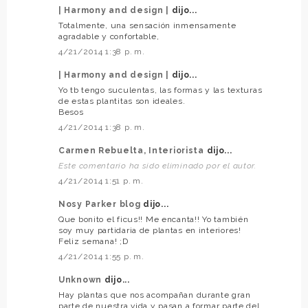
| Harmony and design |
dijo...
Totalmente, una sensación inmensamente
agradable y confortable,
4/21/2014 1:38 p. m.
| Harmony and design |
dijo...
Yo tb tengo suculentas, las formas y las texturas
de estas plantitas son ideales.
Besos
4/21/2014 1:38 p. m.
Carmen Rebuelta, Interiorista
dijo...
Este comentario ha sido eliminado por el autor.
4/21/2014 1:51 p. m.
Nosy Parker blog
dijo...
Que bonito el ficus!! Me encanta!! Yo también
soy muy partidaria de plantas en interiores!
Feliz semana! ;D
4/21/2014 1:55 p. m.
Unknown
dijo...
Hay plantas que nos acompañan durante gran
parte de nuestra vida y pasan a formar parte del