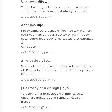
Unknown
dijo...
Yo también digo SI a las plantas en casa Noe,
crea unas sensaciones distintas ¿no crees?
4/21/2014 9:21 a. m.
Anónimo dijo...
Me encanta este espacio Noe!!! Yo también soy
cada vez más partidaria de tener plantitas en
casa, sobre todo pequeños cactus y suculentas
:)
Un besito ;P
4/21/2014 11:53 a. m.
2moiselles
dijo...
Quel bel espace. J'aimerais avoir la main verte
et d'aussi belles plantes d'intérieur!! Joyeuses
Pâques!!
4/21/2014 12:00 p. m.
| Harmony and design |
dijo...
Yo estoy en la búsqueda del mío. Ya te lo
enseñaré desde que lo tenga en casa ;-)
Besos
4/21/2014 1:37 p. m.