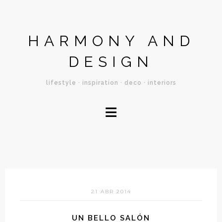
HARMONY AND
DESIGN
lifestyle · inspiration · deco · interiors
≡
21 ABR 2014
UN BELLO SALÓN