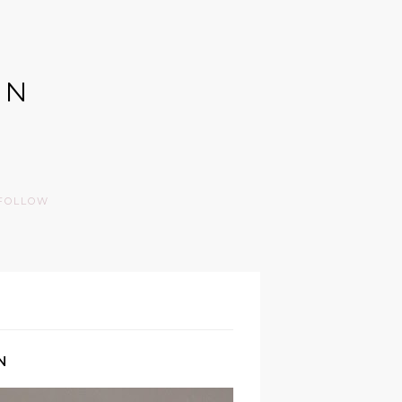
GN
FOLLOW
N