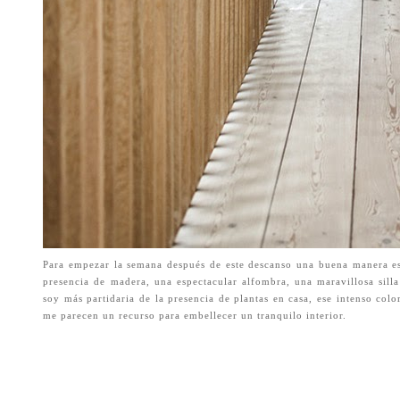
Para empezar la semana después de este descanso una buena manera es c
presencia de madera, una espectacular alfombra, una maravillosa sill
soy más partidaria de la presencia de plantas en casa, ese intenso col
me parecen un recurso para embellecer un tranquilo interior.