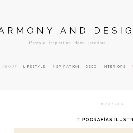
ARMONY AND DESI
lifestyle · inspiration · deco · interiors
ABOUT
LIFESTYLE
INSPIRATION
DECO
INTERIORS
8 ABR 2014
TIPOGRAFÍAS ILUST