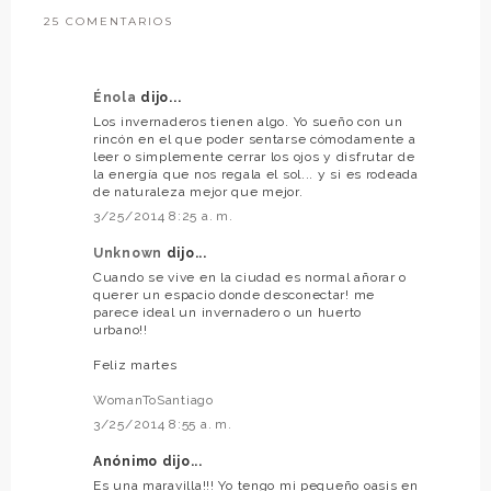
25 COMENTARIOS
Énola
dijo...
Los invernaderos tienen algo. Yo sueño con un
rincón en el que poder sentarse cómodamente a
leer o simplemente cerrar los ojos y disfrutar de
la energía que nos regala el sol... y si es rodeada
de naturaleza mejor que mejor.
3/25/2014 8:25 a. m.
Unknown
dijo...
Cuando se vive en la ciudad es normal añorar o
querer un espacio donde desconectar! me
parece ideal un invernadero o un huerto
urbano!!
Feliz martes
WomanToSantiago
3/25/2014 8:55 a. m.
Anónimo dijo...
Es una maravilla!!! Yo tengo mi pequeño oasis en