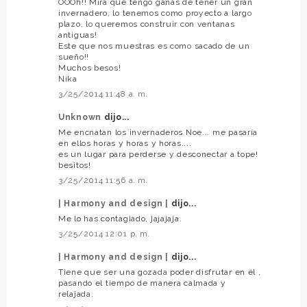
OOOh!! Mira que tengo ganas de tener un gran
invernadero, lo tenemos como proyecto a largo
plazo, lo queremos construir con ventanas
antiguas!
Este que nos muestras es como sacado de un
sueño!!
Muchos besos!
Nika
3/25/2014 11:48 a. m.
Unknown
dijo...
Me encnatan los invernaderos Noe... me pasaría
en ellos horas y horas y horas....
es un lugar para perderse y desconectar a tope!
besitos!
3/25/2014 11:56 a. m.
| Harmony and design |
dijo...
Me lo has contagiado, jajajaja.
3/25/2014 12:01 p. m.
| Harmony and design |
dijo...
Tiene que ser una gozada poder disfrutar en él ,
pasando el tiempo de manera calmada y
relajada.