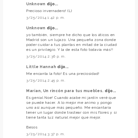
Unknown
dijo...
Precioso invernadero! (L)
3/25/2014 1:42 p. m.
Unknown
dijo...
yo también, siempre he dicho que los áticos en
Madrid son un lujazo. Una pequeña zona donde
poder cuidar a tus plantas en mitad de la ciudad
es un privilegio. Y la de esta foto todavía más!!
3/25/2014 2:36 p. m.
Little Hannah
dijo...
Me encanta la foto! Es una preciosidad!
3/25/2014 2:45 p. m.
Marian, Un rincón para tus muebles.
dijo...
Es genial Noe! Cuando acabe mi jardín veré que
se puede hacer. A lo mejor me animo y pongo
uno así aunque más pequeño. Me encantaría
tener un lugar donde trastear con mis flores y si
tiene tanta luz natural mejor que mejor.
Besos
3/25/2014 3:37 p. m.