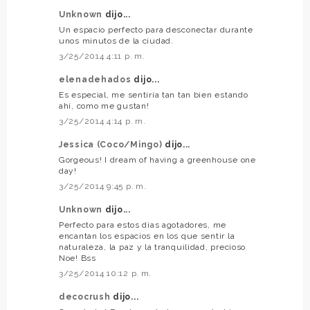
Unknown
dijo...
Un espacio perfecto para desconectar durante
unos minutos de la ciudad.
3/25/2014 4:11 p. m.
elenadehados
dijo...
Es especial, me sentiría tan tan bien estando
ahí, como me gustan!
3/25/2014 4:14 p. m.
Jessica (Coco/Mingo)
dijo...
Gorgeous! I dream of having a greenhouse one
day!
3/25/2014 9:45 p. m.
Unknown
dijo...
Perfecto para estos dias agotadores, me
encantan los espacios en los que sentir la
naturaleza, la paz y la tranquilidad, precioso
Noe! Bss
3/25/2014 10:12 p. m.
decocrush
dijo...