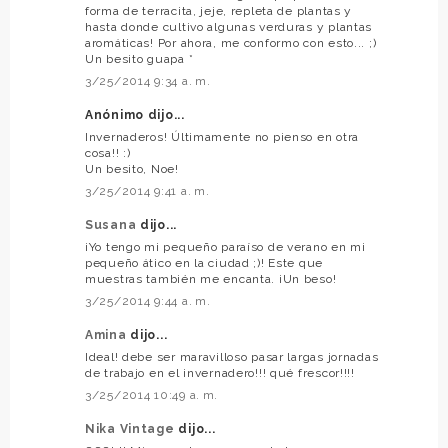
forma de terracita, jeje, repleta de plantas y
hasta donde cultivo algunas verduras y plantas
aromáticas! Por ahora, me conformo con esto... ;)
Un besito guapa *
3/25/2014 9:34 a. m.
Anónimo dijo...
Invernaderos! Últimamente no pienso en otra
cosa!! :)
Un besito, Noe!
3/25/2014 9:41 a. m.
Susana
dijo...
¡Yo tengo mi pequeño paraíso de verano en mi
pequeño ático en la ciudad ;)! Este que
muestras también me encanta. ¡Un beso!
3/25/2014 9:44 a. m.
Amina
dijo...
Ideal! debe ser maravilloso pasar largas jornadas
de trabajo en el invernadero!!! qué frescor!!!!
3/25/2014 10:49 a. m.
Nika Vintage
dijo...