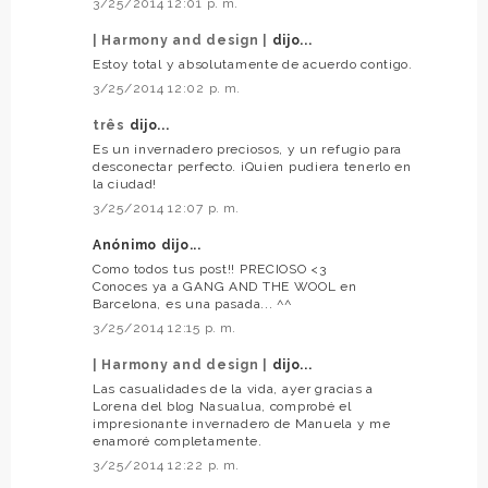
3/25/2014 12:01 p. m.
| Harmony and design |
dijo...
Estoy total y absolutamente de acuerdo contigo.
3/25/2014 12:02 p. m.
três
dijo...
Es un invernadero preciosos, y un refugio para
desconectar perfecto. ¡Quien pudiera tenerlo en
la ciudad!
3/25/2014 12:07 p. m.
Anónimo dijo...
Como todos tus post!! PRECIOSO <3
Conoces ya a GANG AND THE WOOL en
Barcelona, es una pasada... ^^
3/25/2014 12:15 p. m.
| Harmony and design |
dijo...
Las casualidades de la vida, ayer gracias a
Lorena del blog Nasualua, comprobé el
impresionante invernadero de Manuela y me
enamoré completamente.
3/25/2014 12:22 p. m.