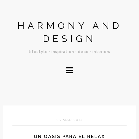
HARMONY AND
DESIGN
lifestyle · inspiration · deco · interiors
≡
25 MAR 2014
UN OASIS PARA EL RELAX