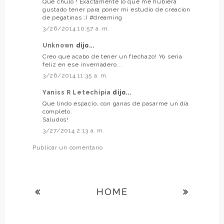
Que chulo ! Exactamente lo que me hubiera
gustado tener para poner mi estudio de creacion
de pegatinas ;) #dreaming
3/26/2014 10:57 a. m.
Unknown
dijo...
Creo que acabo de tener un flechazo! Yo seria
feliz en ese invernadero...
3/26/2014 11:35 a. m.
Yaniss R Letechipia
dijo...
Que lindo espacio, con ganas de pasarme un día
completo.
Saludos!
3/27/2014 2:13 a. m.
Publicar un comentario
HOME