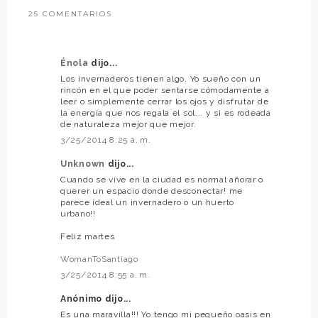
25 COMENTARIOS
Énola
dijo...
Los invernaderos tienen algo. Yo sueño con un
rincón en el que poder sentarse cómodamente a
leer o simplemente cerrar los ojos y disfrutar de
la energía que nos regala el sol... y si es rodeada
de naturaleza mejor que mejor.
3/25/2014 8:25 a. m.
Unknown
dijo...
Cuando se vive en la ciudad es normal añorar o
querer un espacio donde desconectar! me
parece ideal un invernadero o un huerto
urbano!!
Feliz martes
WomanToSantiago
3/25/2014 8:55 a. m.
Anónimo dijo...
Es una maravilla!!! Yo tengo mi pequeño oasis en