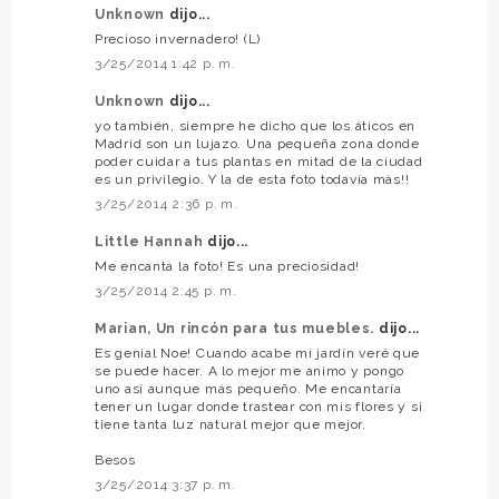
Unknown
dijo...
Precioso invernadero! (L)
3/25/2014 1:42 p. m.
Unknown
dijo...
yo también, siempre he dicho que los áticos en
Madrid son un lujazo. Una pequeña zona donde
poder cuidar a tus plantas en mitad de la ciudad
es un privilegio. Y la de esta foto todavía más!!
3/25/2014 2:36 p. m.
Little Hannah
dijo...
Me encanta la foto! Es una preciosidad!
3/25/2014 2:45 p. m.
Marian, Un rincón para tus muebles.
dijo...
Es genial Noe! Cuando acabe mi jardín veré que
se puede hacer. A lo mejor me animo y pongo
uno así aunque más pequeño. Me encantaría
tener un lugar donde trastear con mis flores y si
tiene tanta luz natural mejor que mejor.
Besos
3/25/2014 3:37 p. m.