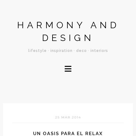
HARMONY AND
DESIGN
lifestyle · inspiration · deco · interiors
≡
25 MAR 2014
UN OASIS PARA EL RELAX