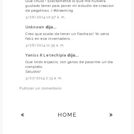
Que chulo ! Exactamente lo que me hubiera
gustado tener para poner mi estudio de creacion
de pegatinas ;) #dreaming
3/26/2014 10:57 a. m.
Unknown
dijo...
Creo que acabo de tener un flechazo! Yo seria
feliz en ese invernadero...
3/26/2014 11:35 a. m.
Yaniss R Letechipia
dijo...
Que lindo espacio, con ganas de pasarme un día
completo.
Saludos!
3/27/2014 2:13 a. m.
Publicar un comentario
HOME