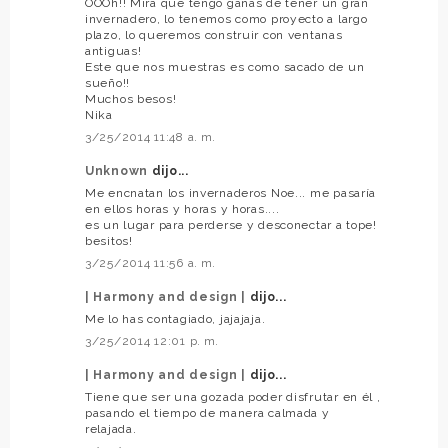
OOOh!! Mira que tengo ganas de tener un gran
invernadero, lo tenemos como proyecto a largo
plazo, lo queremos construir con ventanas
antiguas!
Este que nos muestras es como sacado de un
sueño!!
Muchos besos!
Nika
3/25/2014 11:48 a. m.
Unknown
dijo...
Me encnatan los invernaderos Noe... me pasaría
en ellos horas y horas y horas....
es un lugar para perderse y desconectar a tope!
besitos!
3/25/2014 11:56 a. m.
| Harmony and design |
dijo...
Me lo has contagiado, jajajaja.
3/25/2014 12:01 p. m.
| Harmony and design |
dijo...
Tiene que ser una gozada poder disfrutar en él ,
pasando el tiempo de manera calmada y
relajada.