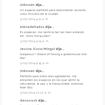
Unknown
dijo...
Un espacio perfecto para desconectar durante
unos minutos de la ciudad.
3/25/2014 4:11 p. m.
elenadehados
dijo...
Es especial, me sentiría tan tan bien estando
ahí, como me gustan!
3/25/2014 4:14 p. m.
Jessica (Coco/Mingo)
dijo...
Gorgeous! I dream of having a greenhouse one
day!
3/25/2014 9:45 p. m.
Unknown
dijo...
Perfecto para estos dias agotadores, me
encantan los espacios en los que sentir la
naturaleza, la paz y la tranquilidad, precioso
Noe! Bss
3/25/2014 10:12 p. m.
decocrush
dijo...