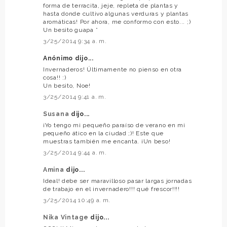
forma de terracita, jeje, repleta de plantas y
hasta donde cultivo algunas verduras y plantas
aromáticas! Por ahora, me conformo con esto... ;)
Un besito guapa *
3/25/2014 9:34 a. m.
Anónimo dijo...
Invernaderos! Últimamente no pienso en otra
cosa!! :)
Un besito, Noe!
3/25/2014 9:41 a. m.
Susana
dijo...
¡Yo tengo mi pequeño paraíso de verano en mi
pequeño ático en la ciudad ;)! Este que
muestras también me encanta. ¡Un beso!
3/25/2014 9:44 a. m.
Amina
dijo...
Ideal! debe ser maravilloso pasar largas jornadas
de trabajo en el invernadero!!! qué frescor!!!!
3/25/2014 10:49 a. m.
Nika Vintage
dijo...