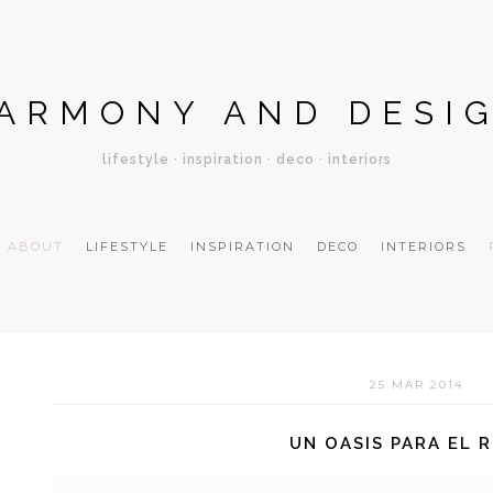
ARMONY AND DESI
lifestyle · inspiration · deco · interiors
ABOUT
LIFESTYLE
INSPIRATION
DECO
INTERIORS
25 MAR 2014
UN OASIS PARA EL 