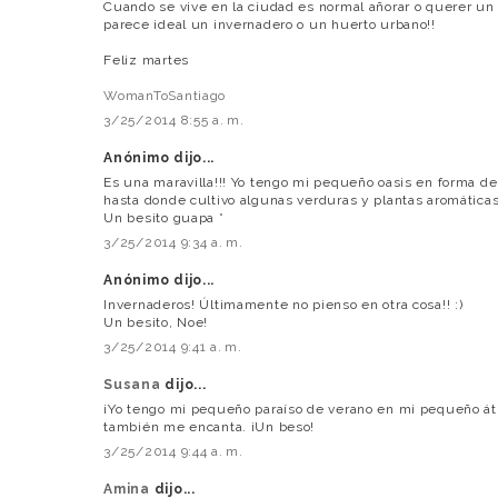
Cuando se vive en la ciudad es normal añorar o querer u
parece ideal un invernadero o un huerto urbano!!
Feliz martes
WomanToSantiago
3/25/2014 8:55 a. m.
Anónimo dijo...
Es una maravilla!!! Yo tengo mi pequeño oasis en forma de t
hasta donde cultivo algunas verduras y plantas aromáticas!
Un besito guapa *
3/25/2014 9:34 a. m.
Anónimo dijo...
Invernaderos! Últimamente no pienso en otra cosa!! :)
Un besito, Noe!
3/25/2014 9:41 a. m.
Susana
dijo...
¡Yo tengo mi pequeño paraíso de verano en mi pequeño áti
también me encanta. ¡Un beso!
3/25/2014 9:44 a. m.
Amina
dijo...