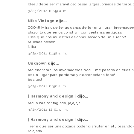
Ideal! debe ser maravilloso pasar largas jornadas de trabajo
3/25/2014 10:49 a. m.
Nika Vintage
dijo...
OOOh!! Mira que tengo ganas de tener un gran invernadero
plazo, lo queremos construir con ventanas antiguas!
Este que nos muestras es como sacado de un sueño!!
Muchos besos!
Nika
3/25/2014 11:48 a. m.
Unknown
dijo...
Me encnatan los invernaderos Noe... me pasaría en ellos ho
es un lugar para perderse y desconectar a tope!
besitos!
3/25/2014 11:56 a. m.
| Harmony and design |
dijo...
Me lo has contagiado, jajajaja.
3/25/2014 12:01 p. m.
| Harmony and design |
dijo...
Tiene que ser una gozada poder disfrutar en él , pasando
relajada.