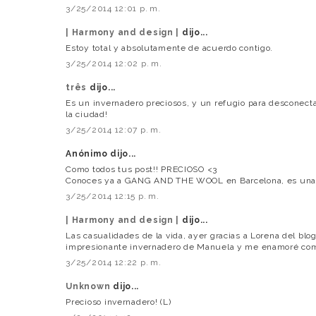
3/25/2014 12:01 p. m.
| Harmony and design |
dijo...
Estoy total y absolutamente de acuerdo contigo.
3/25/2014 12:02 p. m.
três
dijo...
Es un invernadero preciosos, y un refugio para desconecta
la ciudad!
3/25/2014 12:07 p. m.
Anónimo dijo...
Como todos tus post!! PRECIOSO <3
Conoces ya a GANG AND THE WOOL en Barcelona, es una 
3/25/2014 12:15 p. m.
| Harmony and design |
dijo...
Las casualidades de la vida, ayer gracias a Lorena del bl
impresionante invernadero de Manuela y me enamoré co
3/25/2014 12:22 p. m.
Unknown
dijo...
Precioso invernadero! (L)