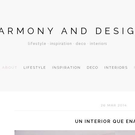
ARMONY AND DESI
lifestyle · inspiration · deco · interiors
ABOUT
LIFESTYLE
INSPIRATION
DECO
INTERIORS
26 MAR 2014
UN INTERIOR QUE E