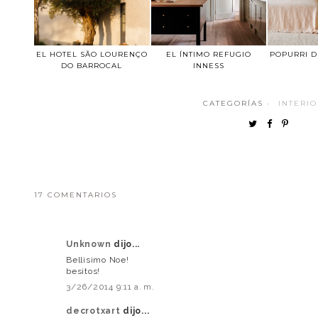
EL HOTEL SÃO LOURENÇO
EL ÍNTIMO REFUGIO
POPURRI D
DO BARROCAL
INNESS
CATEGORÍAS ·
INTERI
17 COMENTARIOS
Unknown
dijo...
Bellisimo Noe!
besitos!
3/26/2014 9:11 a. m.
decrotxart
dijo...