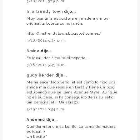
3/18/2014 5:19 p. m.
In a trendy town
dijo...
Muy bonita la estructura en madera y muy
original la botella como jarrón.
http://inatrendytown.blogspot.com.es/
3/18/2014 5:25 p. m.
Amina
dijo...
Es ideal ideal! me teletrasporta...
3/18/2014 5:45 p. m.
gudy herder
dijo...
Me ha encantado verlo, el estilismo lo hizo una
amiga mía que reside en Delft y tiene un blog
estupendo que se llama Avenue Style. Aunque
no es su casa, sí ha conseguido dejar su sello
tan personal allì. Un abrazo.
3/19/2014 6:54 a. m.
Anónimo dijo...
Qué dormitorio más bonito! La cama de madera
es ideal :)
Un besito *