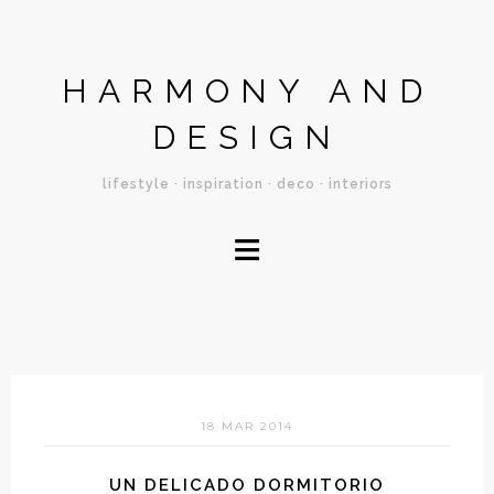
HARMONY AND
DESIGN
lifestyle · inspiration · deco · interiors
≡
18 MAR 2014
UN DELICADO DORMITORIO