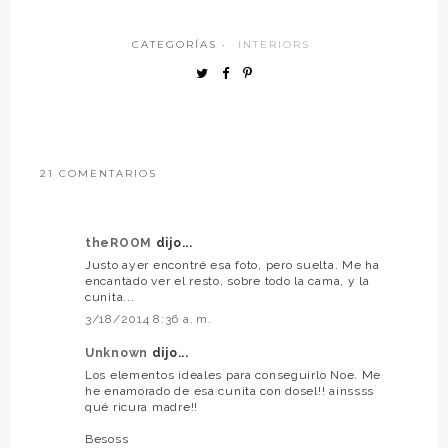
CATEGORÍAS ·
INTERIORS
21 COMENTARIOS
theROOM
dijo...
Justo ayer encontré esa foto, pero suelta. Me ha
encantado ver el resto, sobre todo la cama, y la
cunita...
3/18/2014 8:36 a. m.
Unknown
dijo...
Los elementos ideales para conseguirlo Noe. Me
he enamorado de esa cunita con dosel!! ainssss
qué ricura madre!!
Besoss