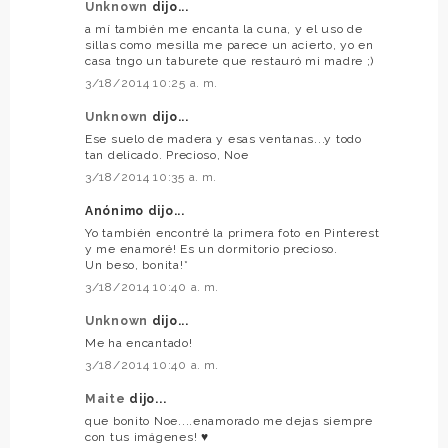
Unknown
dijo...
a mí también me encanta la cuna, y el uso de
sillas como mesilla me parece un acierto, yo en
casa tngo un taburete que restauró mi madre ;)
3/18/2014 10:25 a. m.
Unknown
dijo...
Ese suelo de madera y esas ventanas...y todo
tan delicado. Precioso, Noe
3/18/2014 10:35 a. m.
Anónimo dijo...
Yo también encontré la primera foto en Pinterest
y me enamoré! Es un dormitorio precioso.
Un beso, bonita!*
3/18/2014 10:40 a. m.
Unknown
dijo...
Me ha encantado!
3/18/2014 10:40 a. m.
Maite
dijo...
que bonito Noe....enamorado me dejas siempre
con tus imágenes! ♥