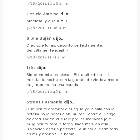
3/18/2014 10:46 a. m.
Leticia·Ameise
dijo...
preciosa! y qué luz :)
3/18/2014 11:08 a. m.
Silvia Buján
dijo...
Creo que lo has descrito perfectamente.
Sencillamente ideal :)
3/18/2014 11:31 a. m.
três
dijo...
Simplemente precioso... El detalle de la silla-
mesita de noche, con la garrafa de vidrio a modo
de jarrón me ha enamorado.
3/18/2014 12:46 p. m.
Sweet Harmonie
dijo...
Que bonito dormitorio aunque yo la silla con la
botella no la pondría ahí ni loca.. corre el riesgo
de aterrizar en el suelo por las mañanas jeje..
muy bonito para la foto y nada más..en otra
ubicación estaría perfecta.. aún así el dormitorio
es muy bonito!! Un besin!