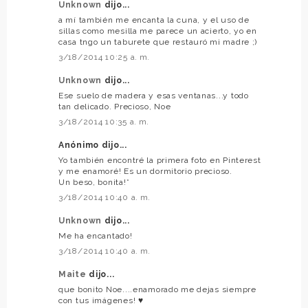
Unknown
dijo...
a mí también me encanta la cuna, y el uso de
sillas como mesilla me parece un acierto, yo en
casa tngo un taburete que restauró mi madre ;)
3/18/2014 10:25 a. m.
Unknown
dijo...
Ese suelo de madera y esas ventanas...y todo
tan delicado. Precioso, Noe
3/18/2014 10:35 a. m.
Anónimo dijo...
Yo también encontré la primera foto en Pinterest
y me enamoré! Es un dormitorio precioso.
Un beso, bonita!*
3/18/2014 10:40 a. m.
Unknown
dijo...
Me ha encantado!
3/18/2014 10:40 a. m.
Maite
dijo...
que bonito Noe....enamorado me dejas siempre
con tus imágenes! ♥