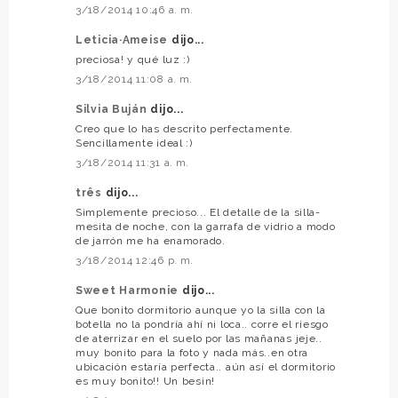
3/18/2014 10:46 a. m.
Leticia·Ameise
dijo...
preciosa! y qué luz :)
3/18/2014 11:08 a. m.
Silvia Buján
dijo...
Creo que lo has descrito perfectamente.
Sencillamente ideal :)
3/18/2014 11:31 a. m.
três
dijo...
Simplemente precioso... El detalle de la silla-
mesita de noche, con la garrafa de vidrio a modo
de jarrón me ha enamorado.
3/18/2014 12:46 p. m.
Sweet Harmonie
dijo...
Que bonito dormitorio aunque yo la silla con la
botella no la pondría ahí ni loca.. corre el riesgo
de aterrizar en el suelo por las mañanas jeje..
muy bonito para la foto y nada más..en otra
ubicación estaría perfecta.. aún así el dormitorio
es muy bonito!! Un besin!