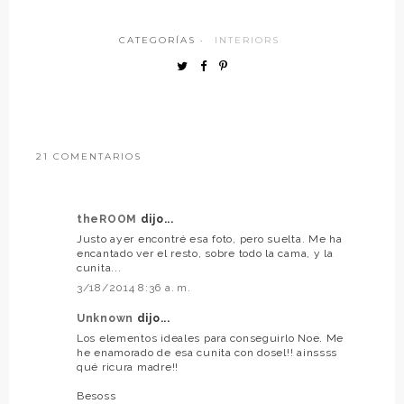
CATEGORÍAS ·
INTERIORS
21 COMENTARIOS
theROOM
dijo...
Justo ayer encontré esa foto, pero suelta. Me ha
encantado ver el resto, sobre todo la cama, y la
cunita...
3/18/2014 8:36 a. m.
Unknown
dijo...
Los elementos ideales para conseguirlo Noe. Me
he enamorado de esa cunita con dosel!! ainssss
qué ricura madre!!
Besoss