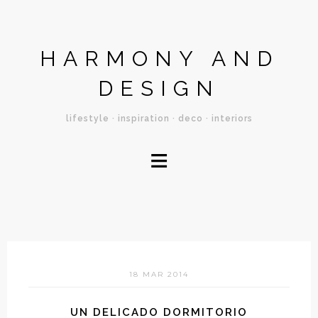
HARMONY AND
DESIGN
lifestyle · inspiration · deco · interiors
≡
18 MAR 2014
UN DELICADO DORMITORIO