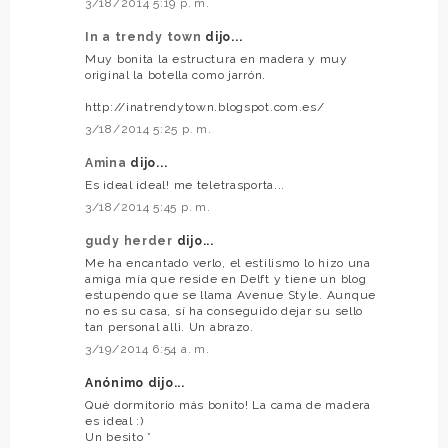
3/18/2014 5:19 p. m.
In a trendy town
dijo...
Muy bonita la estructura en madera y muy
original la botella como jarrón.
http://inatrendytown.blogspot.com.es/
3/18/2014 5:25 p. m.
Amina
dijo...
Es ideal ideal! me teletrasporta...
3/18/2014 5:45 p. m.
gudy herder
dijo...
Me ha encantado verlo, el estilismo lo hizo una
amiga mía que reside en Delft y tiene un blog
estupendo que se llama Avenue Style. Aunque
no es su casa, sí ha conseguido dejar su sello
tan personal allì. Un abrazo.
3/19/2014 6:54 a. m.
Anónimo dijo...
Qué dormitorio más bonito! La cama de madera
es ideal :)
Un besito *