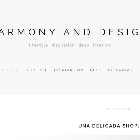
ARMONY AND DESI
lifestyle · inspiration · deco · interiors
ABOUT
LIFESTYLE
INSPIRATION
DECO
INTERIORS
11 FEB 2014
UNA DELICADA SHOP