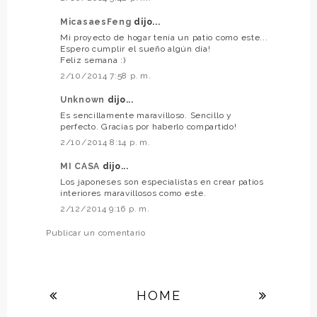
MicasaesFeng
dijo...
Mi proyecto de hogar tenía un patio como este...
Espero cumplir el sueño algún día!
Feliz semana :)
2/10/2014 7:58 p. m.
Unknown
dijo...
Es sencillamente maravilloso. Sencillo y
perfecto. Gracias por haberlo compartido!
2/10/2014 8:14 p. m.
MI CASA
dijo...
Los japoneses son especialistas en crear patios
interiores maravillosos como este.
2/12/2014 9:16 p. m.
Publicar un comentario
HOME