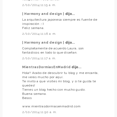
2/10/2014 11:15 a. m.
| Harmony and design |
dijo...
La arquitectura japonesa siempre es fuente de
inspiración ;-)
Feliz semana.
2/10/2014 11:16 a. m.
| Harmony and design |
dijo...
Completamente de acuerdo Laura, son
fantásticos en todo lo que diseñan.
2/10/2014 11:17 a. m.
MientrasDormiasEnMadrid
dijo...
Hola!! Acabo de descubrir tu blog y me encanta,
me verás mucho por aquí.
Te invito a que visites mi blog, y si te gusta te
quedes!
Tienes un blog hecho con mucho gusto.
Buena semana.
Besos
www.mientrasdormiasenmadrid.com
2/10/2014 11:50 a. m.