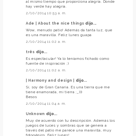
al mismo tiempo que proporciona alegría. Donde
hay verde hay alegría.
2/10/2014 10:53 a. m.
Ade | About the nice things
dijo...
Wow, menudo patio! Además da tanta luz, que
es una maravilla. Feliz lunes guapa
2/10/2014 11:02 a. m.
três
dijo...
Es espectacular! Ya lo teníamos fichado como
fuente de inspiración ;)
2/10/2014 11:02 a. m.
| Harmony and design |
dijo...
Sí, soy de Gran Canaria. Es una tierra que me
tiene enamorada, mi tierra ;_)))
Besos
2/10/2014 11:04 a. m.
Unknown
dijo...
Muy de acuerdo con tu descripción. Además los
juegos de luces y sombras que se genera a
través del patio me parece una maravilla, muy
fotogénico. Feliz lunes!