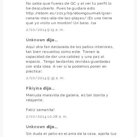
No sabía que fueras de GC y al ver tu perfil lo
he descubierto. Pues te gustará esto
http://ebom.es/2013/09/ebomgourmet/gran-
canaria-mas-alla-de-las-playas/ ¡Es una tierra
que yo visito un montón! Un beso, Isa
2/10/2014 9:15 a. m.
Unknown
dijo...
Aquí otra fan declarada de los patios interiores,
tan bien resueltos como este. Tienen la
capacidad de dar una calidez y una paz al
espacio.. Tengo bastantes revistas guardadas
con esta idea. A ver si la podemos poner en
práctica!.
2/10/2014 9:35 a. m.
Pikiyina
dijo...
Menuda maravilla de galería, es tan bonita y
relajante..
Feliz semanita!
2/10/2014 10:28 a. m.
Unknown
dijo...
Sin duda el patio es el ama de la casa, aporta luz