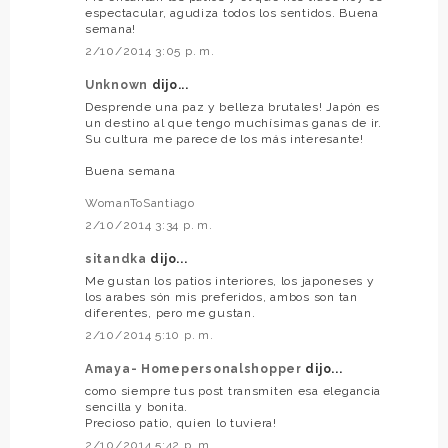
espectacular, agudiza todos los sentidos. Buena
semana!
2/10/2014 3:05 p. m.
Unknown
dijo...
Desprende una paz y belleza brutales! Japón es
un destino al que tengo muchísimas ganas de ir.
Su cultura me parece de los más interesante!
Buena semana
WomanToSantiago
2/10/2014 3:34 p. m.
sitandka
dijo...
Me gustan los patios interiores, los japoneses y
los arabes són mis preferidos, ambos son tan
diferentes, pero me gustan.
2/10/2014 5:10 p. m.
Amaya- Homepersonalshopper
dijo...
como siempre tus post transmiten esa elegancia
sencilla y bonita.
Precioso patio, quien lo tuviera!
2/10/2014 5:42 p. m.