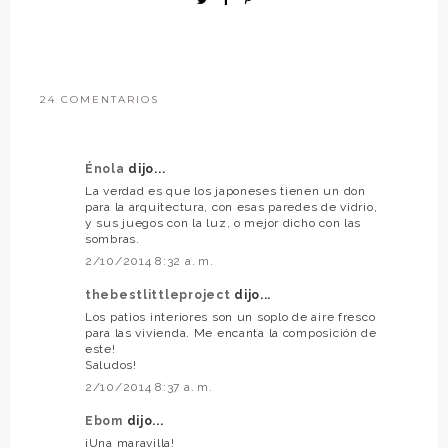
24 COMENTARIOS
Énola
dijo...
La verdad es que los japoneses tienen un don
para la arquitectura, con esas paredes de vidrio,
y sus juegos con la luz, o mejor dicho con las
sombras.
2/10/2014 8:32 a. m.
thebestlittleproject
dijo...
Los patios interiores son un soplo de aire fresco
para las vivienda. Me encanta la composición de
este!
Saludos!
2/10/2014 8:37 a. m.
Ebom
dijo...
¡Una maravilla!