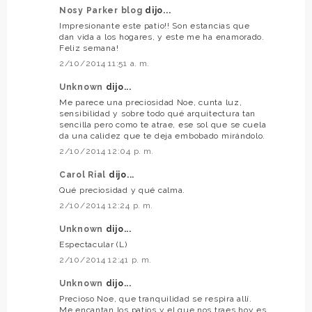
Nosy Parker blog
dijo...
Impresionante este patio!! Son estancias que
dan vida a los hogares, y este me ha enamorado.
Feliz semana!
2/10/2014 11:51 a. m.
Unknown
dijo...
Me parece una preciosidad Noe, cunta luz,
sensibilidad y sobre todo qué arquitectura tan
sencilla pero como te atrae, ese sol que se cuela
da una calidez que te deja embobado mirándolo.
2/10/2014 12:04 p. m.
Carol Rial
dijo...
Qué preciosidad y qué calma.
2/10/2014 12:24 p. m.
Unknown
dijo...
Espectacular (L)
2/10/2014 12:41 p. m.
Unknown
dijo...
Precioso Noe, que tranquilidad se respira allí.
Me encantan los patios y el que nos traes hoy es