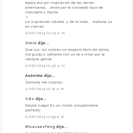
época era por inspiración de las series
americanas... ahora por el concepto taza de
chocolate y manta.
:)
La inspiración volverá, y de lo malo... mañana ya
es viernes
2/06/2014 10:05 a. m.
Sonia
dijo...
Que luz, los colores un espacio lleno de calma,
me gusta y sentarte con un te a mirar por la
ventana genial
2/06/2014 10:30 a. m.
Anónimo dijo...
Siempre me inspiras
2/06/2014 10:31 a. m.
três
dijo...
Desde luego! Es un rincón simplemente
perfecto
2/06/2014 10:59 a. m.
MicasaesFeng
dijo...