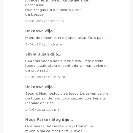
A veces es imprescindible alejarse...
descansar...
Que tengas un día bonito Noe :)
un besote
2/06/2014 11:22 a. m.
Unknown
dijo...
Menudo rincón para dejarse llevar. Que paz....
2/06/2014 11:49 a. m.
Silvia Buján
dijo...
Cuantas veces nos sucede eso. Pero desde
luego, cualquiera encontraría la inspiración en
un sitio así :)
2/06/2014 12:02 p. m.
Unknown
dijo...
Seguro Noe!! estos dias todos los tenemos y en
un lugar así de precioso, seguro que llega la
inspiración! Bss
2/06/2014 1:15 p. m.
Nosy Parker blog
dijo...
Qué maravilla! Desde luego transmite
muchísima calma! Feliz Jueves!