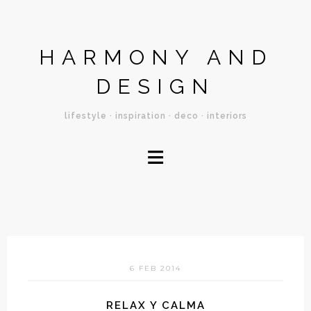
HARMONY AND
DESIGN
lifestyle · inspiration · deco · interiors
≡
6 FEB 2014
RELAX Y CALMA