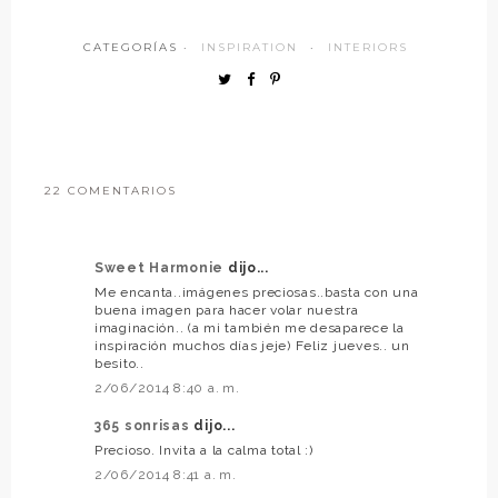
CATEGORÍAS ·
INSPIRATION
·
INTERIORS
22 COMENTARIOS
Sweet Harmonie
dijo...
Me encanta..imágenes preciosas..basta con una
buena imagen para hacer volar nuestra
imaginación.. (a mi también me desaparece la
inspiración muchos días jeje) Feliz jueves.. un
besito..
2/06/2014 8:40 a. m.
365 sonrisas
dijo...
Precioso. Invita a la calma total :)
2/06/2014 8:41 a. m.