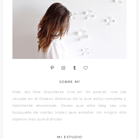
SOBRE MÍ
Hola, soy Noe. Arquitecta. Vivo en “mi paraíso”, una isla
situada en el Océano Atlántico de la que estoy completa y
totalmente enamorada. Deseo que este blog sea una
búsqueda de cositas lindas para enseñar, sin ningún otro
objetivo más que disfrutar.
MI ESTUDIO