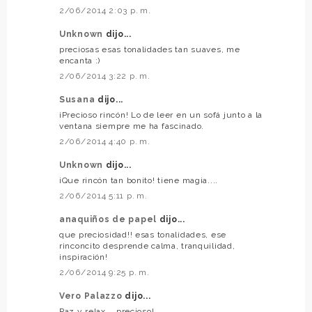
2/06/2014 2:03 p. m.
Unknown
dijo...
preciosas esas tonalidades tan suaves, me
encanta :)
2/06/2014 3:22 p. m.
Susana
dijo...
¡Precioso rincón! Lo de leer en un sofá junto a la
ventana siempre me ha fascinado.
2/06/2014 4:40 p. m.
Unknown
dijo...
¡Que rincón tan bonito! tiene magia....
2/06/2014 5:11 p. m.
anaquiños de papel
dijo...
que preciosidad!! esas tonalidades, ese
rinconcito desprende calma, tranquilidad,
inspiración!
2/06/2014 9:25 p. m.
Vero Palazzo
dijo...
Paz y relax... precioso!