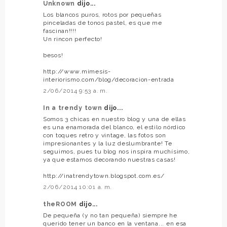
Unknown
dijo...
Los blancos puros, rotos por pequeñas
pinceladas de tonos pastel, es que me
fascinan!!!!
Un rincon perfecto!
besos!
http://www.mimesis-
interiorismo.com/blog/decoracion-entrada
2/06/2014 9:53 a. m.
In a trendy town
dijo...
Somos 3 chicas en nuestro blog y una de ellas
es una enamorada del blanco, el estilo nórdico
con toques retro y vintage, las fotos son
impresionantes y la luz deslumbrante! Te
seguimos, pues tu blog nos inspira muchísimo,
ya que estamos decorando nuestras casas!
http://inatrendytown.blogspot.com.es/
2/06/2014 10:01 a. m.
theROOM
dijo...
De pequeña (y no tan pequeña) siempre he
querido tener un banco en la ventana... en esa