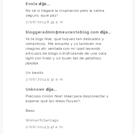
Enola
dijo...
No sé si llegará la inspiración pero la calma
seguro, ¡qué paz!
2/06/2014 8:45 a. m.
bloggeradmin@meucantoblog.com
dijo...
Ya te digo Noe, que toques tan delicados y
románticos. Me encanta y yo también me
imagino ahí sentada con mi ipad leyendo
artículos de blogs o disfrutando de una coca
light con hielo y un buen bol de patatitas
jajajaja.
Un besito
2/06/2014 9:32 a. m.
Unknown
dijo...
Precioso rincón Noe! Ideal para desconectar y
esperar que las ideas fluyan!!
Beso
WomanToSantiago
2/06/2014 9:47 a. m.