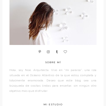
SOBRE MÍ
Hola, soy Noe. Arquitecta. Vivo en “mi paraíso”, una isla
situada en el Océano Atlántico de la que estoy completa y
totalmente enamorada. Deseo que este blog sea una
búsqueda de cositas lindas para enseñar, sin ningún otro
objetivo más que disfrutar.
MI ESTUDIO