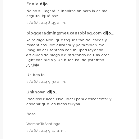
Enola
dijo...
No sé si llegará la inspiración pero la calma
seguro, ¡qué paz!
2/06/2014 8:45 a. m.
bloggeradmin@meucantoblog.com
dijo...
Ya te digo Noe, que toques tan delicados y
románticos. Me encanta y yo también me
imagino ahí sentada con mi ipad leyendo
artículos de blogs o disfrutando de una coca
light con hielo y un buen bol de patatitas
jajajaja.
Un besito
2/06/2014 9:32 a. m.
Unknown
dijo...
Precioso rincón Noe! Ideal para desconectar y
esperar que las ideas fluyan!!
Beso
WomanToSantiago
2/06/2014 9:47 a. m.