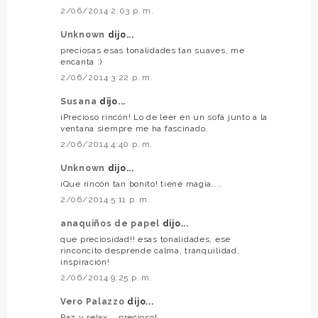
2/06/2014 2:03 p. m.
Unknown
dijo...
preciosas esas tonalidades tan suaves, me
encanta :)
2/06/2014 3:22 p. m.
Susana
dijo...
¡Precioso rincón! Lo de leer en un sofá junto a la
ventana siempre me ha fascinado.
2/06/2014 4:40 p. m.
Unknown
dijo...
¡Que rincón tan bonito! tiene magia....
2/06/2014 5:11 p. m.
anaquiños de papel
dijo...
que preciosidad!! esas tonalidades, ese
rinconcito desprende calma, tranquilidad,
inspiración!
2/06/2014 9:25 p. m.
Vero Palazzo
dijo...
Paz y relax... precioso!