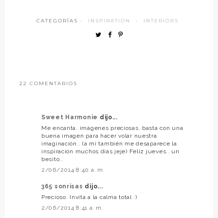
CATEGORÍAS ·
INSPIRATION
·
INTERIORS
22 COMENTARIOS
Sweet Harmonie
dijo...
Me encanta..imágenes preciosas..basta con una
buena imagen para hacer volar nuestra
imaginación.. (a mi también me desaparece la
inspiración muchos días jeje) Feliz jueves.. un
besito..
2/06/2014 8:40 a. m.
365 sonrisas
dijo...
Precioso. Invita a la calma total :)
2/06/2014 8:41 a. m.