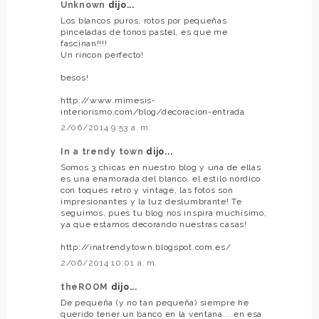
Unknown
dijo...
Los blancos puros, rotos por pequeñas
pinceladas de tonos pastel, es que me
fascinan!!!!
Un rincon perfecto!
besos!
http://www.mimesis-
interiorismo.com/blog/decoracion-entrada
2/06/2014 9:53 a. m.
In a trendy town
dijo...
Somos 3 chicas en nuestro blog y una de ellas
es una enamorada del blanco, el estilo nórdico
con toques retro y vintage, las fotos son
impresionantes y la luz deslumbrante! Te
seguimos, pues tu blog nos inspira muchísimo,
ya que estamos decorando nuestras casas!
http://inatrendytown.blogspot.com.es/
2/06/2014 10:01 a. m.
theROOM
dijo...
De pequeña (y no tan pequeña) siempre he
querido tener un banco en la ventana... en esa