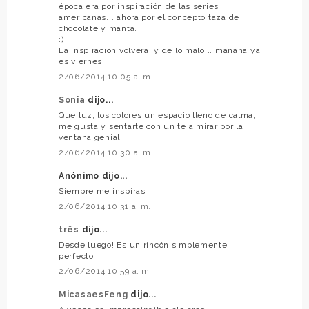
época era por inspiración de las series
americanas... ahora por el concepto taza de
chocolate y manta.
:)
La inspiración volverá, y de lo malo... mañana ya
es viernes
2/06/2014 10:05 a. m.
Sonia
dijo...
Que luz, los colores un espacio lleno de calma,
me gusta y sentarte con un te a mirar por la
ventana genial
2/06/2014 10:30 a. m.
Anónimo dijo...
Siempre me inspiras
2/06/2014 10:31 a. m.
três
dijo...
Desde luego! Es un rincón simplemente
perfecto
2/06/2014 10:59 a. m.
MicasaesFeng
dijo...