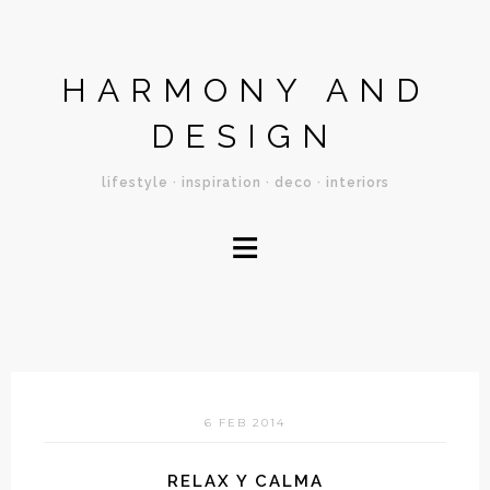
HARMONY AND
DESIGN
lifestyle · inspiration · deco · interiors
≡
6 FEB 2014
RELAX Y CALMA