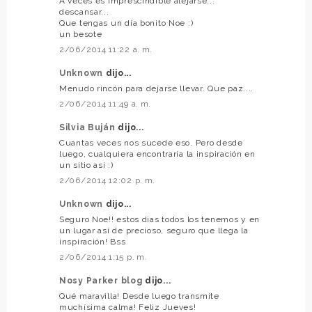
A veces es imprescindible alejarse...
descansar...
Que tengas un día bonito Noe :)
un besote
2/06/2014 11:22 a. m.
Unknown
dijo...
Menudo rincón para dejarse llevar. Que paz....
2/06/2014 11:49 a. m.
Silvia Buján
dijo...
Cuantas veces nos sucede eso. Pero desde
luego, cualquiera encontraría la inspiración en
un sitio así :)
2/06/2014 12:02 p. m.
Unknown
dijo...
Seguro Noe!! estos dias todos los tenemos y en
un lugar así de precioso, seguro que llega la
inspiración! Bss
2/06/2014 1:15 p. m.
Nosy Parker blog
dijo...
Qué maravilla! Desde luego transmite
muchísima calma! Feliz Jueves!